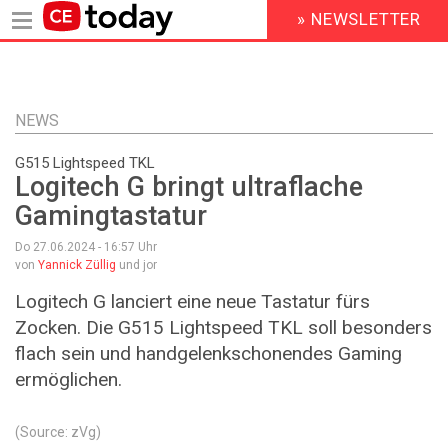
» NEWSLETTER
HEADER
MENU
Direkt
zum
Inhalt
NEWS
G515 Lightspeed TKL
Logitech G bringt ultraflache
Gamingtastatur
Do 27.06.2024 - 16:57
Uhr
von
Yannick Züllig
und jor
Logitech G lanciert eine neue Tastatur fürs
Zocken. Die G515 Lightspeed TKL soll besonders
flach sein und handgelenkschonendes Gaming
ermöglichen.
(Source: zVg)