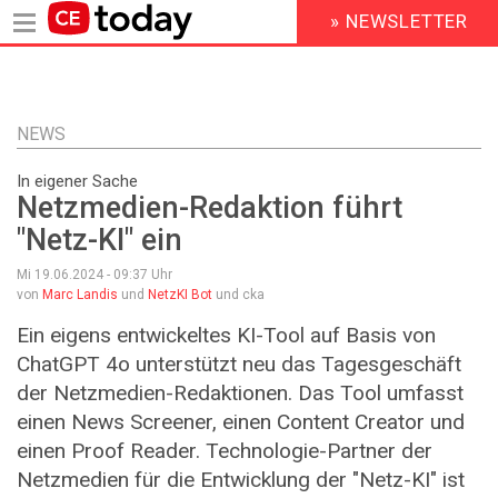
» NEWSLETTER
HEADER
MENU
Direkt
zum
Inhalt
NEWS
In eigener Sache
Netzmedien-Redaktion führt
"Netz-KI" ein
Mi 19.06.2024 - 09:37
Uhr
von
Marc Landis
und
NetzKI Bot
und cka
Ein eigens entwickeltes KI-Tool auf Basis von
ChatGPT 4o unterstützt neu das Tagesgeschäft
der Netzmedien-Redaktionen. Das Tool umfasst
einen News Screener, einen Content Creator und
einen Proof Reader. Technologie-Partner der
Netzmedien für die Entwicklung der "Netz-KI" ist