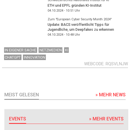
Schweizerisches Nationales Institut für KI
ETH und EPFL gründen KI-Institut
04.10.2024 - 10:51
Uhr
Zum "European Cyber Security Month 2024"
Update: BACS veröffentlicht Tipps für
Jugendliche, um Deepfakes zu erkennen
04.10.2024 - 10:48
Uhr
IN EIGENER SACHE
NETZMEDIEN
KI
CHATGPT
INNOVATION
WEBCODE
RQSVLNJW
MEIST GELESEN
» MEHR NEWS
EVENTS
» MEHR EVENTS