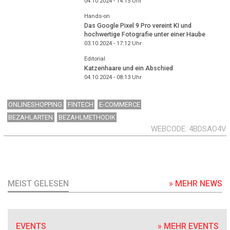
04.10.2024 - 14:15
Uhr
Hands-on
Das Google Pixel 9 Pro vereint KI und
hochwertige Fotografie unter einer Haube
03.10.2024 - 17:12
Uhr
Editorial
Katzenhaare und ein Abschied
04.10.2024 - 08:13
Uhr
ONLINESHOPPING
FINTECH
E-COMMERCE
BEZAHLARTEN
BEZAHLMETHODIK
WEBCODE
4BDSAO4V
MEIST GELESEN
» MEHR NEWS
EVENTS
» MEHR EVENTS