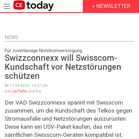
» NEWSLETTER
HEADER
MENU
Direkt
zum
Inhalt
NEWS
Für zuverlässige Notstromversorgung
Swizzconnexx will Swisscom-
Kundschaft vor Netzstörungen
schützen
Mi 17.04.2024 - 10:27
Uhr
von
Lia Perbo
und lha
Der VAD Swizzconnexx spannt mit Swisscom
zusammen, um die Kundschaft des Telkos gegen
Stromausfälle und Netzstörungen auszurüsten.
Diese kann ein USV-Paket kaufen, das mit
sämtlichen Swisscom-Geräten kompatibel ist.