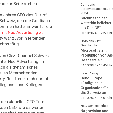
nd zur Seite stehen.
Comparis-
Datenvertrauensstudi
2024
ben Jahren CEO des Out-of-
Suchmaschinen
Schweiz, den die Goldbach
weiterhin beliebter
mmen hatte. Er war für die
als ChatGPT
 mit Neo Advertising zu
03.10.2024 - 17:22
Uhr
y war zuvor in leitenden
Hololens 2 ist
itas tätig.
Geschichte
Microsoft stellt
on Clear Channel Schweiz
Produktion von AR
Headsets ein
ter Neo Advertising im
04.10.2024 - 14:46
Uhr
ach als dynamisches
llen Mitarbeitenden
Evren Aksoy
ty. "Ich freue mich darauf,
Beko Europe
kündigt neue
lleginnen und Kollegen
Organisation für
die Schweiz an
04.10.2024 - 14:01
Uhr
 den aktuellen CFO Tom
Netzwerksicherheit
sen CEO, wie es weiter
Nagravision und