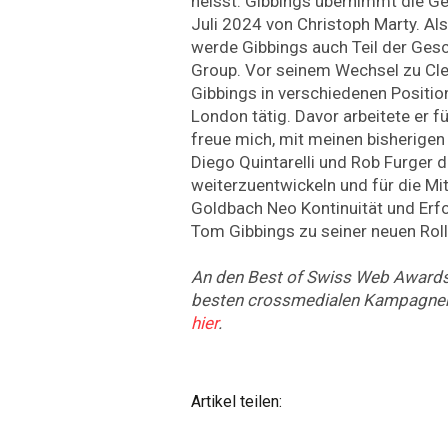
heisst. Gibbings übernimmt die G
Juli 2024 von Christoph Marty. A
werde Gibbings auch Teil der Ges
Group. Vor seinem Wechsel zu Cl
Gibbings in verschiedenen Position
London tätig. Davor arbeitete er f
freue mich, mit meinen bisherige
Diego Quintarelli und Rob Furger 
weiterzuentwickeln und für die Mi
Goldbach Neo Kontinuität und Erfol
Tom Gibbings zu seiner neuen Roll
An den Best of Swiss Web Awards
besten crossmedialen Kampagne
hier
.
Artikel teilen: