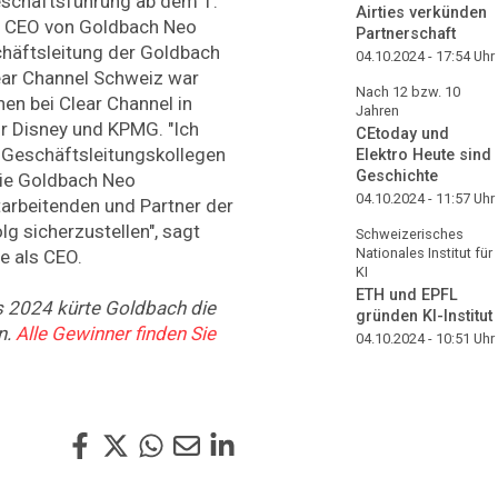
eschäftsführung ab dem 1.
Airties verkünden
ls CEO von Goldbach Neo
Partnerschaft
chäftsleitung der Goldbach
04.10.2024 - 17:54
Uhr
ear Channel Schweiz war
Nach 12 bzw. 10
en bei Clear Channel in
Jahren
ür Disney und KPMG. "Ich
CEtoday und
n Geschäftsleitungskollegen
Elektro Heute sind
Geschichte
die Goldbach Neo
04.10.2024 - 11:57
Uhr
tarbeitenden und Partner der
g sicherzustellen", sagt
Schweizerisches
Nationales Institut für
e als CEO.
KI
ETH und EPFL
 2024 kürte Goldbach die
gründen KI-Institut
n.
Alle Gewinner finden Sie
04.10.2024 - 10:51
Uhr