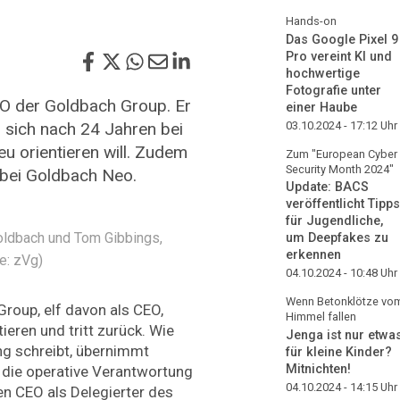
Hands-on
Das Google Pixel 9
Pro vereint KI und
hochwertige
Fotografie unter
EO der Goldbach Group. Er
einer Haube
 sich nach 24 Jahren bei
03.10.2024 - 17:12
Uhr
eu orientieren will. Zudem
Zum "European Cyber
Security Month 2024"
bei Goldbach Neo.
Update: BACS
veröffentlicht Tipps
für Jugendliche,
Goldbach und Tom Gibbings,
um Deepfakes zu
erkennen
e: zVg)
04.10.2024 - 10:48
Uhr
Wenn Betonklötze vo
roup, elf davon als CEO,
Himmel fallen
ieren und tritt zurück. Wie
Jenga ist nur etwa
ng schreibt, übernimmt
für kleine Kinder?
Mitnichten!
die operative Verantwortung
04.10.2024 - 14:15
Uhr
n CEO als Delegierter des