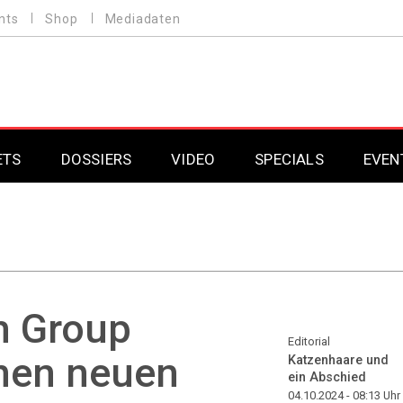
nts
Shop
Mediadaten
ETS
DOSSIERS
VIDEO
SPECIALS
EVEN
Mobilfunk
Professional AV & 
Gaming
Professional AV & 
Smarthome
Professional AV & 
h Group
DAB+
Professional AV & 
Editorial
nen neuen
Katzenhaare und
ein Abschied
Professional AV & 
04.10.2024 - 08:13
Uhr