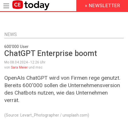
» NEWSLETTER
HEADER
MENU
Direkt
zum
Inhalt
NEWS
600'000 User
ChatGPT Enterprise boomt
Mo 08.04.2024 - 12:26
Uhr
von
Sara Meier
und msc
OpenAIs ChatGPT wird von Firmen rege genutzt.
Bereits 600'000 sollen die Unternehmensversion
des Chatbots nutzen, wie das Unternehmen
verrät.
(Source: Levart_Photographer / unsplash.com)