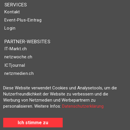
SERVICES
Kontakt
Event-Plus-Eintrag
Login
PARTNER-WEBSITES
IT-Markt.ch
netzwoche.ch
ICTjournal
netzmedien.ch
© NETZMEDIEN AG 2026
Diese Website verwendet Cookies und Analysetools, um die
Nutzerfreundlichkeit der Website zu verbessern und die
Impressum
Werbung von Netzmedien und Werbepartnern zu
AGB
personalisieren. Weitere Infos:
Datenschutzerklärung
Nutzungsbestimmungen
Datenschutzerklärung
Ich stimme zu