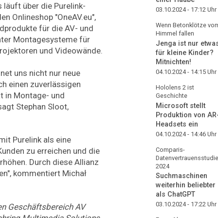
läuft über die Purelink-
03.10.2024 - 17:12
Uhr
 den Onlineshop "OneAV.eu",
Wenn Betonklötze vo
rdprodukte für die AV- und
Himmel fallen
unter Montagesysteme für
Jenga ist nur etwa
Projektoren und Videowände.
für kleine Kinder?
Mitnichten!
04.10.2024 - 14:15
Uhr
net uns nicht nur neue
ch einen zuverlässigen
Hololens 2 ist
ät in Montage- und
Geschichte
Microsoft stellt
 sagt Stephan Sloot,
Produktion von AR
Headsets ein
04.10.2024 - 14:46
Uhr
it Purelink als eine
Comparis-
Kunden zu erreichen und die
Datenvertrauensstudi
rhöhen. Durch diese Allianz
2024
en", kommentiert Michał
Suchmaschinen
weiterhin beliebter
als ChatGPT
03.10.2024 - 17:22
Uhr
nen Geschäftsbereich AV
hring Multimedia Solutions