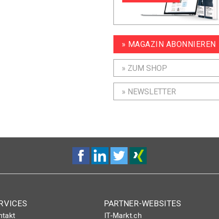
» MAGAZIN ABONNIEREN
» ZUM SHOP
» NEWSLETTER
RVICES
PARTNER-WEBSITES
ntakt
IT-Markt.ch