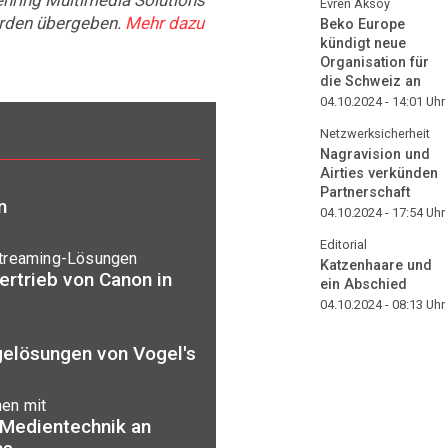
Evren Aksoy
urden übergeben.
Mehr dazu
Beko Europe
kündigt neue
Organisation für
die Schweiz an
04.10.2024 - 14:01
Uhr
Netzwerksicherheit
Nagravision und
Airties verkünden
Partnerschaft
n
04.10.2024 - 17:54
Uhr
Editorial
Streaming-Lösungen
Katzenhaare und
rtrieb von Canon in
ein Abschied
04.10.2024 - 08:13
Uhr
gelösungen von Vogel's
en mit
 Medientechnik an