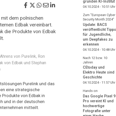
gründen KI-Institut
04.10.2024 - 10:51
Uhr
Zum "European Cyber
t mit dem polnischen
Security Month 2024"
temen Edbak vereinbart.
Update: BACS
veröffentlicht Tipps
ink die Produkte von Edbak
für Jugendliche,
t.
um Deepfakes zu
erkennen
04.10.2024 - 10:48
Uhr
 Ahrens von Purelink, Ron
Nach 12 bzw. 10
Jahren
ak von Edbak und Stephan
CEtoday und
)
Elektro Heute sind
Geschichte
04.10.2024 - 11:57
Uhr
ätslösungen Purelink und das
en eine strategische
Hands-on
ie Produkte von Edbak in
Das Google Pixel 9
h und in der deutschen
Pro vereint KI und
hochwertige
nternehmen mitteilt.
Fotografie unter
einer Haube