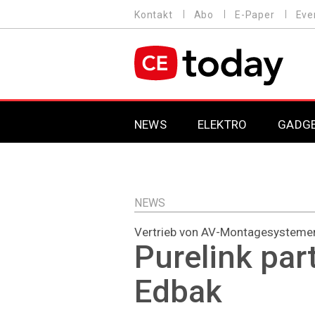
Direkt
Kontakt
Abo
E-Paper
Eve
HEADER
zum
MENU
Inhalt
MAIN NAVIGATION
NEWS
ELEKTRO
GADG
NEWS
Vertrieb von AV-Montagesysteme
Purelink par
Edbak