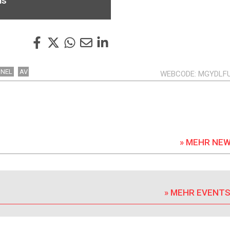
ns
NEL
AV
WEBCODE
MGYDLF
» MEHR NE
» MEHR EVENT