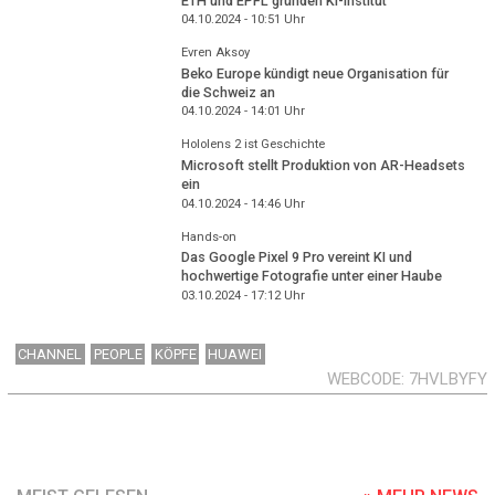
ETH und EPFL gründen KI-Institut
04.10.2024 - 10:51
Uhr
Evren Aksoy
Beko Europe kündigt neue Organisation für
die Schweiz an
04.10.2024 - 14:01
Uhr
Hololens 2 ist Geschichte
Microsoft stellt Produktion von AR-Headsets
ein
04.10.2024 - 14:46
Uhr
Hands-on
Das Google Pixel 9 Pro vereint KI und
hochwertige Fotografie unter einer Haube
03.10.2024 - 17:12
Uhr
CHANNEL
PEOPLE
KÖPFE
HUAWEI
WEBCODE
7HVLBYFY