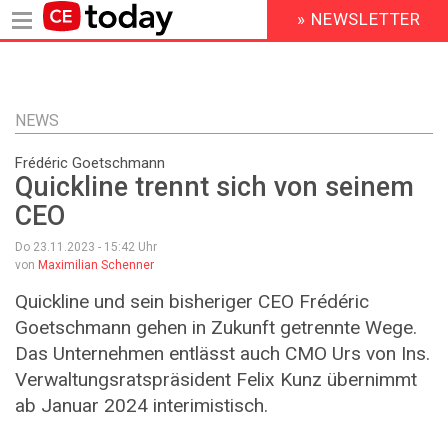
» NEWSLETTER
HEADER
MENU
Direkt
zum
Inhalt
NEWS
Frédéric Goetschmann
Quickline trennt sich von seinem
CEO
Do 23.11.2023 - 15:42
Uhr
von
Maximilian Schenner
Quickline und sein bisheriger CEO Frédéric
Goetschmann gehen in Zukunft getrennte Wege.
Das Unternehmen entlässt auch CMO Urs von Ins.
Verwaltungsratspräsident Felix Kunz übernimmt
ab Januar 2024 interimistisch.