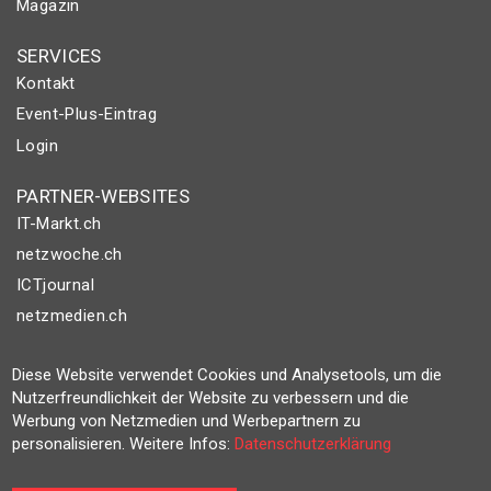
Magazin
SERVICES
Kontakt
Event-Plus-Eintrag
Login
PARTNER-WEBSITES
IT-Markt.ch
netzwoche.ch
ICTjournal
netzmedien.ch
© NETZMEDIEN AG 2026
Diese Website verwendet Cookies und Analysetools, um die
Impressum
Nutzerfreundlichkeit der Website zu verbessern und die
Werbung von Netzmedien und Werbepartnern zu
AGB
personalisieren. Weitere Infos:
Datenschutzerklärung
Nutzungsbestimmungen
Datenschutzerklärung