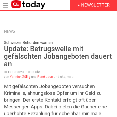
» NEWSLETTER
HEADER
MENU
Direkt
zum
Inhalt
NEWS
Schweizer Behörden warnen
Update: Betrugswelle mit
gefälschten Jobangeboten dauert
an
Di 10.10.2023 - 10:03
Uhr
von
Yannick Züllig
und
René Jaun
und cka, msc
Mit gefälschten Jobangeboten versuchen
Kriminelle, ahnungslose Opfer um ihr Geld zu
bringen. Der erste Kontakt erfolgt oft über
Messenger-Apps. Dabei bieten die Gauner eine
überhöhte Bezahlung für scheinbar minimale