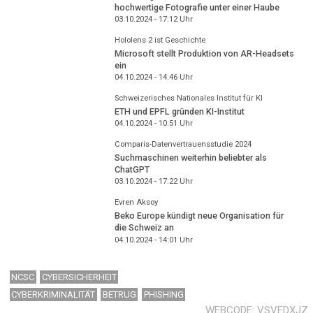
hochwertige Fotografie unter einer Haube
03.10.2024 - 17:12
Uhr
Hololens 2 ist Geschichte
Microsoft stellt Produktion von AR-Headsets
ein
04.10.2024 - 14:46
Uhr
Schweizerisches Nationales Institut für KI
ETH und EPFL gründen KI-Institut
04.10.2024 - 10:51
Uhr
Comparis-Datenvertrauensstudie 2024
Suchmaschinen weiterhin beliebter als
ChatGPT
03.10.2024 - 17:22
Uhr
Evren Aksoy
Beko Europe kündigt neue Organisation für
die Schweiz an
04.10.2024 - 14:01
Uhr
NCSC
CYBERSICHERHEIT
CYBERKRIMINALITÄT
BETRUG
PHISHING
WEBCODE
VSVEDXJZ