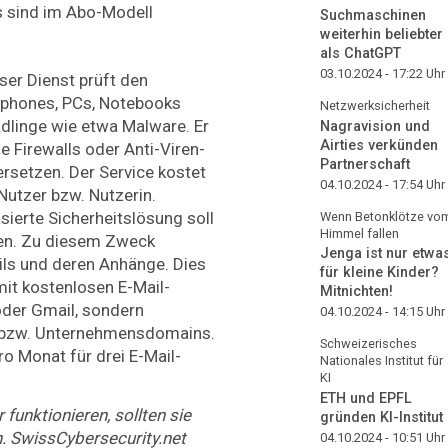
s sind im Abo-Modell
Suchmaschinen
weiterhin beliebter
als ChatGPT
03.10.2024 - 17:22
Uhr
eser Dienst prüft den
tphones, PCs, Notebooks
Netzwerksicherheit
ädlinge wie etwa Malware. Er
Nagravision und
Airties verkünden
 Firewalls oder Anti-Viren-
Partnerschaft
rsetzen. Der Service kostet
04.10.2024 - 17:54
Uhr
Nutzer bzw. Nutzerin.
sierte Sicherheitslösung soll
Wenn Betonklötze vo
Himmel fallen
en. Zu diesem Zweck
Jenga ist nur etwa
ils und deren Anhänge. Dies
für kleine Kinder?
 mit kostenlosen E-Mail-
Mitnichten!
der Gmail, sondern
04.10.2024 - 14:15
Uhr
- bzw. Unternehmensdomains.
Schweizerisches
o Monat für drei E-Mail-
Nationales Institut für
KI
ETH und EPFL
funktionieren, sollten sie
gründen KI-Institut
. SwissCybersecurity.net
04.10.2024 - 10:51
Uhr