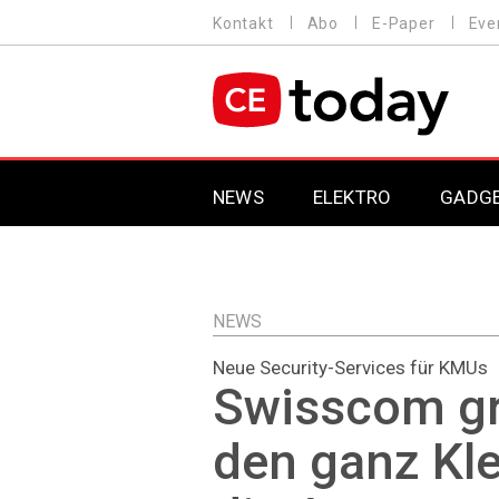
Direkt
Kontakt
Abo
E-Paper
Eve
HEADER
zum
MENU
Inhalt
MAIN NAVIGATION
NEWS
ELEKTRO
GADG
NEWS
Neue Security-Services für KMUs
Swisscom gr
den ganz Kle