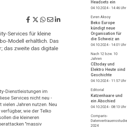
Headsets ein
04.10.2024 - 14:46
Uhr
Evren Aksoy
Beko Europe
kündigt neue
y-Services für kleine
Organisation für
die Schweiz an
bo-Modell erhältlich. Das
04.10.2024 - 14:01
Uhr
; das zweite das digitale
Nach 12 bzw. 10
Jahren
CEtoday und
Elektro Heute sind
Geschichte
04.10.2024 - 11:57
Uhr
Editorial
ty-Dienstleistungen im
Katzenhaare und
se Services nicht neu -
ein Abschied
 vielen Jahren nutzen. Neu
04.10.2024 - 08:13
Uhr
 verfügbar, wie der Telko
Comparis-
sollen die kleineren
Datenvertrauensstudi
berattacken "massiv
2024