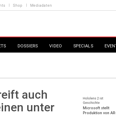
nts
Shop
Mediadaten
ETS
DOSSIERS
VIDEO
SPECIALS
EVEN
Mobilfunk
Professional AV & 
Gaming
Professional AV & 
Smarthome
Professional AV & 
eift auch
DAB+
Professional AV & 
Hololens 2 ist
inen unter
Geschichte
Microsoft stellt
Professional AV & 
Produktion von AR