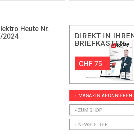
lektro Heute Nr.
DIREKT IN IHRE
/2024
BRIEFKASTEN
CHF 75.-
» MAGAZIN ABONNIEREN
» ZUM SHOP
» NEWSLETTER