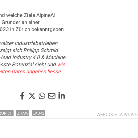
d welche Ziele AlpineAI
e Gründer an einer
023 in Zürich bekanntgeben.
eizer Industriebetrieben
zeigt sich Philipp Schmid
Head Industry 4.0 & Machine
sste Potenzial sieht und
wie
ilten Daten angehen liesse
.
ZÜRICH
ZHAW
LAB42
WEBCODE
ZJVDAP