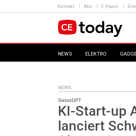
Direkt
Kontakt
Abo
E-Paper
Eve
HEADER
zum
MENU
Inhalt
MAIN NAVIGATION
NEWS
ELEKTRO
GADG
NEWS
SwissGPT
KI-Start-up 
lanciert Sch