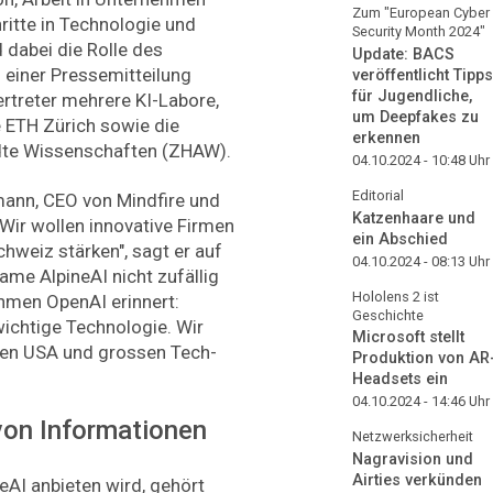
Zum "European Cyber
itte in Technologie und
Security Month 2024"
 dabei die Rolle des
Update: BACS
 einer Pressemitteilung
veröffentlicht Tipps
für Jugendliche,
ertreter mehrere KI-Labore,
um Deepfakes zu
ie ETH Zürich sowie die
erkennen
dte Wissenschaften (ZHAW).
04.10.2024 - 10:48
Uhr
Editorial
mann, CEO von Mindfire und
Katzenhaare und
Wir wollen innovative Firmen
ein Abschied
hweiz stärken", sagt er auf
04.10.2024 - 08:13
Uhr
ame AlpineAI nicht zufällig
Hololens 2 ist
hmen OpenAI erinnert:
Geschichte
 wichtige Technologie. Wir
Microsoft stellt
 den USA und grossen Tech-
Produktion von AR
Headsets ein
04.10.2024 - 14:46
Uhr
von Informationen
Netzwerksicherheit
Nagravision und
Airties verkünden
eAI anbieten wird, gehört