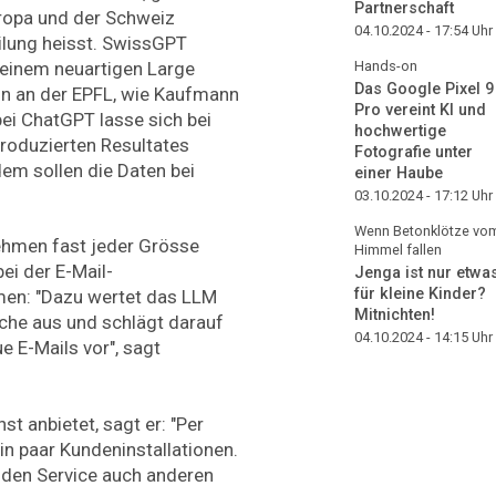
Partnerschaft
uropa und der Schweiz
04.10.2024 - 17:54
Uhr
teilung heisst. SwissGPT
 einem neuartigen Large
Hands-on
Das Google Pixel 9
n an der EPFL, wie Kaufmann
Pro vereint KI und
bei ChatGPT lasse sich bei
hochwertige
roduzierten Resultates
Fotografie unter
dem sollen die Daten bei
einer Haube
03.10.2024 - 17:12
Uhr
Wenn Betonklötze vo
ehmen fast jeder Grösse
Himmel fallen
ei der E-Mail-
Jenga ist nur etwa
für kleine Kinder?
en: "Dazu wertet das LLM
Mitnichten!
ache aus und schlägt darauf
04.10.2024 - 14:15
Uhr
 E-Mails vor", sagt
st anbietet, sagt er: "Per
ein paar Kundeninstallationen.
r den Service auch anderen