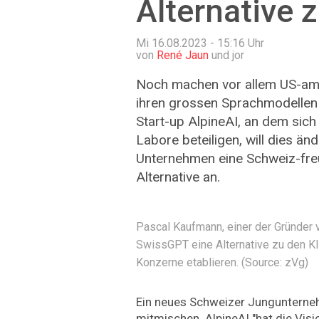
Alternative
Mi 16.08.2023 - 15:16
Uhr
von
René Jaun
und jor
Noch machen vor allem US-ame
ihren grossen Sprachmodellen 
Start-up AlpineAI, an dem sic
Labore beteiligen, will dies än
Unternehmen eine Schweiz-fre
Alternative an.
Pascal Kaufmann, einer der Gründer v
SwissGPT eine Alternative zu den K
Konzerne etablieren. (Source: zVg)
Ein neues Schweizer Jungunterneh
mitmischen. AlpineAI "hat die Visi