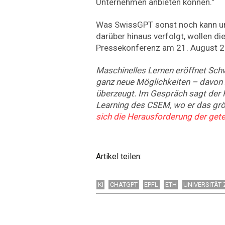
Unternehmen anbieten können."
Was SwissGPT sonst noch kann un
darüber hinaus verfolgt, wollen di
Pressekonferenz am 21. August 2
Maschinelles Lernen eröffnet Schw
ganz neue Möglichkeiten – davon 
überzeugt. Im Gespräch sagt der 
Learning des CSEM, wo er das grö
sich die Herausforderung der gete
Artikel teilen:
KI
CHATGPT
EPFL
ETH
UNIVERSITÄT 