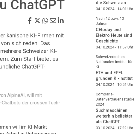
 zu ChatGPT
die Schweiz an
04.10.2024 - 14:01
Uhr
Nach 12 bzw. 10
Jahren
CEtoday und
rikanische KI-Firmen mit
Elektro Heute sind
Geschichte
von sich reden. Das
04.10.2024 - 11:57
Uhr
h mehrere Schweizer KI-
Schweizerisches
dern. Zum Start bietet es
Nationales Institut für
undliche ChatGPT-
KI
ETH und EPFL
gründen KI-Institut
04.10.2024 - 10:51
Uhr
Comparis-
on AlpineAI, will mit
Datenvertrauensstudi
I-Chatbots der grossen Tech-
2024
Suchmaschinen
weiterhin beliebter
als ChatGPT
men will im KI-Markt
03.10.2024 - 17:22
Uhr
on, Arbeit in Unternehmen