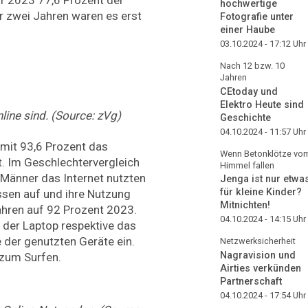
hochwertige
or zwei Jahren waren es erst
Fotografie unter
einer Haube
03.10.2024 - 17:12
Uhr
Nach 12 bzw. 10
Jahren
CEtoday und
Elektro Heute sind
line sind. (Source: zVg)
Geschichte
04.10.2024 - 11:57
Uhr
 mit 93,6 Prozent das
Wenn Betonklötze vo
t. Im Geschlechtervergleich
Himmel fallen
 Männer das Internet nutzten
Jenga ist nur etwa
für kleine Kinder?
essen auf und ihre Nutzung
Mitnichten!
ahren auf 92 Prozent 2023.
04.10.2024 - 14:15
Uhr
der Laptop respektive das
 der genutzten Geräte ein.
Netzwerksicherheit
Nagravision und
 zum Surfen.
Airties verkünden
Partnerschaft
04.10.2024 - 17:54
Uhr