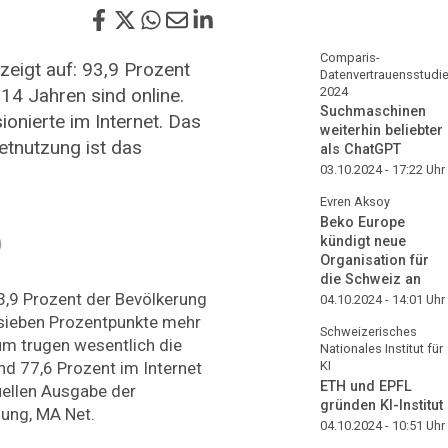
Comparis-
eigt auf: 93,9 Prozent
Datenvertrauensstudi
14 Jahren sind online.
2024
Suchmaschinen
onierte im Internet. Das
weiterhin beliebter
netnutzung ist das
als ChatGPT
03.10.2024 - 17:22
Uhr
Evren Aksoy
Beko Europe
kündigt neue
)
Organisation für
die Schweiz an
93,9 Prozent der Bevölkerung
04.10.2024 - 14:01
Uhr
 sieben Prozentpunkte mehr
Schweizerisches
m trugen wesentlich die
Nationales Institut für
nd 77,6 Prozent im Internet
KI
ETH und EPFL
uellen Ausgabe der
gründen KI-Institut
zung, MA Net.
04.10.2024 - 10:51
Uhr