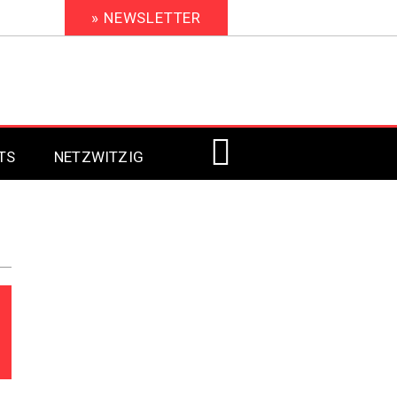
» NEWSLETTER
TS
NETZWITZIG
Digital Signage 2023
Digital Signage 2022
Digital Signage 2021
Digital Signage 2020
Digital Signage 2019