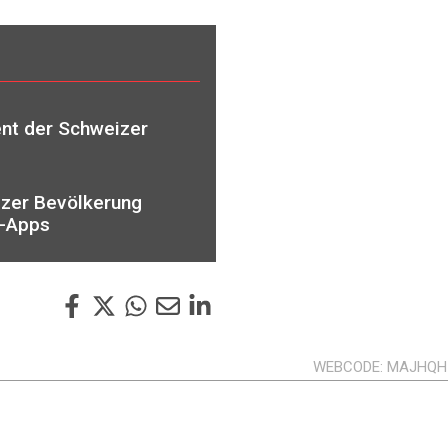
ent der Schweizer
izer Bevölkerung
 -Apps
WEBCODE
MAJHQH