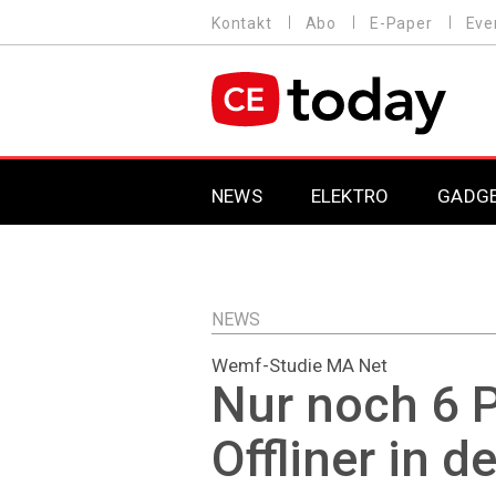
Direkt
Kontakt
Abo
E-Paper
Eve
HEADER
zum
MENU
Inhalt
MAIN NAVIGATION
NEWS
ELEKTRO
GADG
NEWS
Wemf-Studie MA Net
Nur noch 6 
Offliner in 