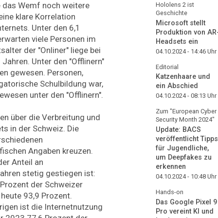
te das Wemf noch weitere
Hololens 2 ist
Geschichte
eine klare Korrelation
Microsoft stellt
ternets. Unter den 6,1
Produktion von AR
 erwarten viele Personen im
Headsets ein
alter der "Onliner" liege bei
04.10.2024 - 14:46
Uhr
 Jahren. Unter den "Offlinern"
Editorial
ten gewesen. Personen,
Katzenhaare und
gatorische Schulbildung war,
ein Abschied
ewesen unter den "Offlinern".
04.10.2024 - 08:13
Uhr
Zum "European Cyber
en über die Verbreitung und
Security Month 2024"
ts in der Schweiz. Die
Update: BACS
rschiedenen
veröffentlicht Tipps
für Jugendliche,
fischen Angaben kreuzen.
um Deepfakes zu
der Anteil an
erkennen
ahren stetig gestiegen ist:
04.10.2024 - 10:48
Uhr
 Prozent der Schweizer
Hands-on
 heute 93,9 Prozent.
Das Google Pixel 9
igen ist die Internetnutzung
Pro vereint KI und
hr 2023 77,6 Prozent der