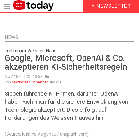
» NEWSLETTER
HEADER
MENU
Direkt
zum
Inhalt
NEWS
Treffen im Weissen Haus
Google, Microsoft, OpenAI & Co.
akzeptieren KI-Sicherheitsregeln
Mo 24.07.2023 - 13:58
Uhr
von
Maximilian Schenner
und cla
Sieben führende KI-Firmen, darunter OpenAI,
haben Richlinien für die sichere Entwicklung von
Technologie akzeptiert. Dies erfolgt auf
Forderungen des Weissen Hauses hin.
(Source: Kristina Volgenau / unsplash.com)