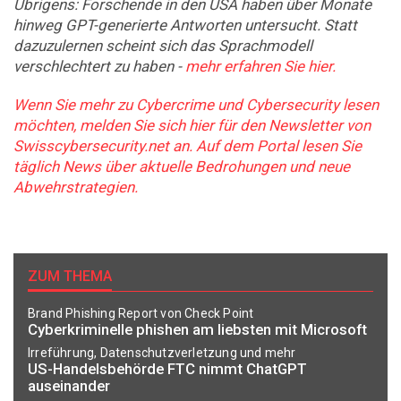
Übrigens: Forschende in den USA haben über Monate
hinweg GPT-generierte Antworten untersucht. Statt
dazuzulernen scheint sich das Sprachmodell
verschlechtert zu haben -
mehr erfahren Sie hier.
Wenn Sie mehr zu Cybercrime und Cybersecurity lesen
möchten, melden Sie sich hier für den Newsletter von
Swisscybersecurity.net an. Auf dem Portal lesen Sie
täglich News über aktuelle Bedrohungen und neue
Abwehrstrategien.
ZUM THEMA
Brand Phishing Report von Check Point
Cyberkriminelle phishen am liebsten mit Microsoft
Irreführung, Datenschutzverletzung und mehr
US-Handelsbehörde FTC nimmt ChatGPT
auseinander