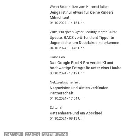
Wenn Betonklötze vom Himmel fallen
Jenga ist nur etwas für kleine Kinder?
Mitnichten!
04.10.2024 - 14:15
Uhr
Zum "European Cyber Security Month 2024"
Update: BACS veröffentlicht Tipps für
Jugendliche, um Deepfakes zu erkennen
04.10.2024 - 10:48
Uhr
Hands-on
Das Google Pixel 9 Pro vereint KI und
hochwertige Fotografie unter einer Haube
03.10.2024 - 17:12
Uhr
Netzwerksicherheit
Nagravision und Airties verkünden
Partnerschaft
04.10.2024 - 17:54
Uhr
Editorial
Katzenhaare und ein Abschied
04.10.2024 - 08:13
Uhr
CHANNEL
CANON
DISTRIBUTION