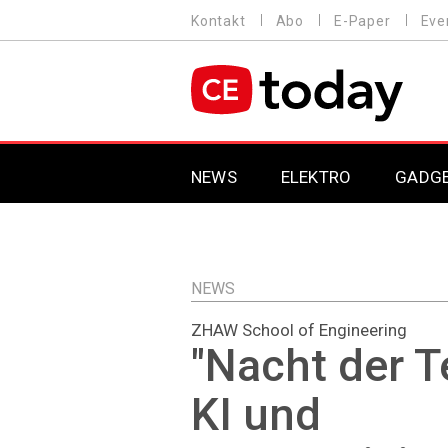
Direkt
Kontakt
Abo
E-Paper
Eve
HEADER
zum
MENU
Inhalt
MAIN NAVIGATION
NEWS
ELEKTRO
GADG
NEWS
ZHAW School of Engineering
"Nacht der T
KI und