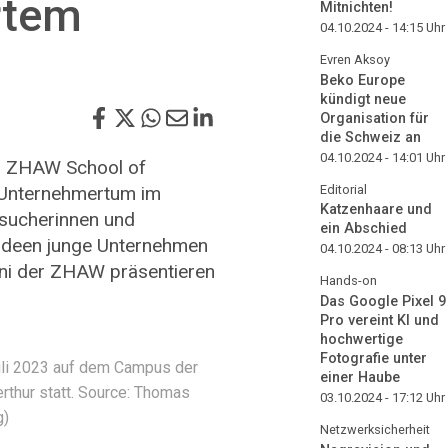
rtem
Mitnichten!
04.10.2024 - 14:15
Uhr
Evren Aksoy
Beko Europe
kündigt neue
Organisation für
die Schweiz an
04.10.2024 - 14:01
Uhr
er ZHAW School of
r Unternehmertum im
Editorial
Katzenhaare und
esucherinnen und
ein Abschied
 Ideen junge Unternehmen
04.10.2024 - 08:13
Uhr
ni der ZHAW präsentieren
Hands-on
Das Google Pixel 9
Pro vereint KI und
hochwertige
Fotografie unter
Juli 2023 auf dem Campus der
einer Haube
rthur statt. Source: Thomas
03.10.2024 - 17:12
Uhr
g)
Netzwerksicherheit