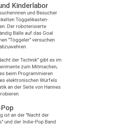
und Kinderlabor
Besucherinnen und Besucher
ckelten Töggelikasten-
n. Der roboterisierte
ändig Bälle auf das Goal
hen "Töggeler" versuchen
e abzuwehren.
acht der Technik" gibt es im
perimente zum Mitmachen,
i es beim Programmieren
es elektronischen Würfels
ik an der Seite von Hannes
robieren.
e-Pop
 ist an der "Nacht der
s" und der Indie-Pop Band