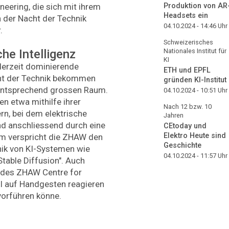
neering, die sich mit ihrem
Produktion von AR
Headsets ein
 der Nacht der Technik
04.10.2024 - 14:46
Uhr
.
Schweizerisches
Nationales Institut für
che Intelligenz
KI
 derzeit dominierende
ETH und EPFL
ht der Technik bekommen
gründen KI-Institut
ntsprechend grossen Raum.
04.10.2024 - 10:51
Uhr
n etwa mithilfe ihrer
Nach 12 bzw. 10
rn, bei dem elektrische
Jahren
d anschliessend durch eine
CEtoday und
Elektro Heute sind
m verspricht die ZHAW den
Geschichte
hnik von KI-Systemen wie
04.10.2024 - 11:57
Uhr
table Diffusion". Auch
 des ZHAW Centre for
s KI auf Handgesten reagieren
vorführen könne.