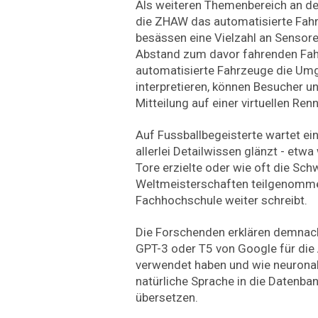
Als weiteren Themenbereich an der
die ZHAW das automatisierte Fah
besässen eine Vielzahl an Sensore
Abstand zum davor fahrenden Fah
automatisierte Fahrzeuge die U
interpretieren, können Besucher u
Mitteilung auf einer virtuellen Ren
Auf Fussballbegeisterte wartet e
allerlei Detailwissen glänzt - etwa
Tore erzielte oder wie oft die Sch
Weltmeisterschaften teilgenommen
Fachhochschule weiter schreibt.
Die Forschenden erklären demnach
GPT-3 oder T5 von Google für die 
verwendet haben und wie neuronal
natürliche Sprache in die Datenb
übersetzen.