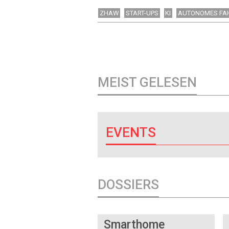
ZHAW
START-UPS
KI
AUTONOMES FA
MEIST GELESEN
EVENTS
DOSSIERS
DOSSIER
Smarthome