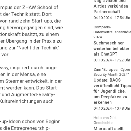
Nagravision und
Airties verkünden
Campus der ZHAW School of
Partnerschaft
t der Technik statt. Dort
04.10.2024 - 17:54
Uhr
on rund zehn Start-ups, die
ng hervorgegangen sind, wie
Comparis-
Datenvertrauensstudi
tionskraft besitzt, zu einem
2024
er Übergang in der Praxis zu
Suchmaschinen
ilung zur "Nacht der Technik"
weiterhin beliebter
 vor:
als ChatGPT
03.10.2024 - 17:22
Uhr
asy, inspiriert durch lange
Zum "European Cyber
en in der Mensa, eine
Security Month 2024"
Update: BACS
m Steamer entwickelt, in der
veröffentlicht Tipps
mt werden kann. Das Start-
für Jugendliche,
ity und Augmented-Reality-
um Deepfakes zu
ultureinrichtungen auch
erkennen
04.10.2024 - 10:48
Uhr
Hololens 2 ist
-up-Ideen schon von Beginn
Geschichte
s die Entrepreneurship-
Microsoft stellt