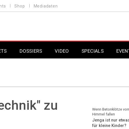
nts
Shop
Mediadaten
ETS
DOSSIERS
VIDEO
SPECIALS
EVEN
Mobilfunk
Professional AV & 
Gaming
Professional AV & 
Smarthome
Professional AV & 
echnik" zu
DAB+
Professional AV & 
Wenn Betonklötze vo
Himmel fallen
Jenga ist nur etwa
Professional AV & 
für kleine Kinder?