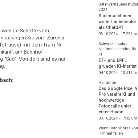
Datenvertrauensstudi
2024
Suchmaschinen
weiterhin beliebter
als ChatGPT
ur wenige Schritte vom
03.10.2024 - 17:22
Uhr
hin gelangen Sie vom Zürcher
Schweizerisches
fstrasse) mit dem Tram Nr.
Nationales Institut für
Ankunft am Bahnhof
KI
 "Süd". Von dort sind es nur
ETH und EPFL
ng.
gründen KI-Institut
04.10.2024 - 10:51
Uhr
bach:
Hands-on
Das Google Pixel 9
Pro vereint KI und
hochwertige
Fotografie unter
einer Haube
03.10.2024 - 17:12
Uhr
Wenn Betonklötze vo
Himmel fallen