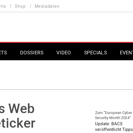
nts
Shop
Mediadaten
ETS
DOSSIERS
VIDEO
SPECIALS
EVEN
Mobilfunk
Professional AV & 
Gaming
Professional AV & 
Smarthome
Professional AV & 
ss Web
DAB+
Professional AV & 
Zum "European Cyber
ticker
Security Month 2024"
Update: BACS
Professional AV & 
veröffentlicht Tipps