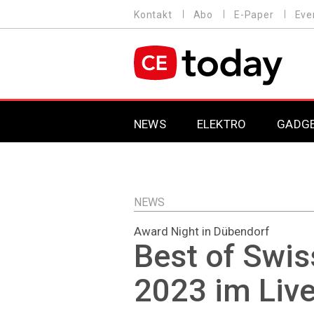
Direkt
Kontakt
Abo
E-Paper
Eve
HEADER
zum
MENU
Inhalt
MAIN NAVIGATION
NEWS
ELEKTRO
GADG
NEWS
Award Night in Dübendorf
Best of Swi
2023 im Live