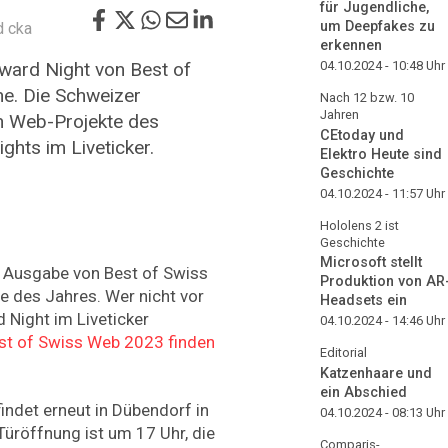
für Jugendliche,
um Deepfakes zu
 cka
erkennen
ward Night von Best of
04.10.2024 - 10:48
Uhr
e. Die Schweizer
Nach 12 bzw. 10
Jahren
en Web-Projekte des
CEtoday und
ights im Liveticker.
Elektro Heute sind
Geschichte
04.10.2024 - 11:57
Uhr
Hololens 2 ist
Geschichte
Microsoft stellt
. Ausgabe von Best of Swiss
Produktion von AR
e des Jahres. Wer nicht vor
Headsets ein
d Night im Liveticker
04.10.2024 - 14:46
Uhr
est of Swiss Web 2023 finden
Editorial
Katzenhaare und
ein Abschied
findet erneut in Dübendorf in
04.10.2024 - 08:13
Uhr
 Türöffnung ist um 17 Uhr, die
Comparis-