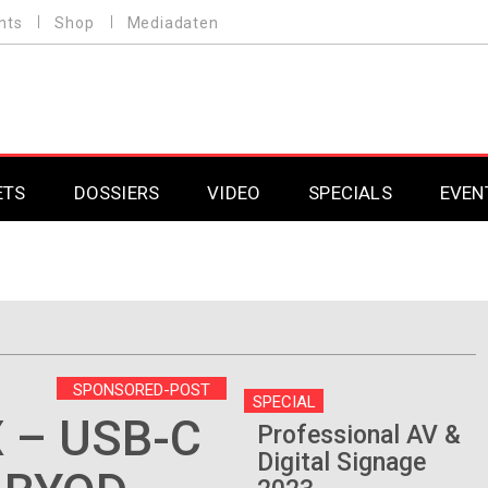
nts
Shop
Mediadaten
ETS
DOSSIERS
VIDEO
SPECIALS
EVEN
Mobilfunk
Professional AV & 
Gaming
Professional AV & 
Smarthome
Professional AV & 
SPONSORED-POST
SPECIAL
DAB+
Professional AV & 
 – USB-C
Professional AV &
Digital Signage
Professional AV & 