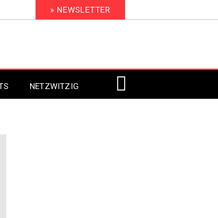
» NEWSLETTER
TS
NETZWITZIG
Digital Signage 2023
Digital Signage 2022
Digital Signage 2021
Digital Signage 2020
Digital Signage 2019