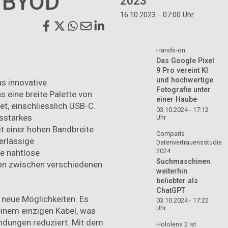
s BYOD
2023
16.10.2023 - 07:00 Uhr
Hands-on
Das Google Pixel
9 Pro vereint KI
und hochwertige
s innovative
Fotografie unter
 eine breite Palette von
einer Haube
t, einschliesslich USB-C.
03.10.2024 - 17:12
gsstarkes
Uhr
 einer hohen Bandbreite
Comparis-
verlässige
Datenvertrauensstudie
2024
ne nahtlose
Suchmaschinen
on zwischen verschiedenen
weiterhin
beliebter als
ChatGPT
 neue Möglichkeiten. Es
03.10.2024 - 17:22
Uhr
einem einzigen Kabel, was
indungen reduziert. Mit dem
Hololens 2 ist