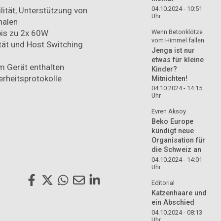
04.10.2024 - 10:51
lität, Unterstützung von
Uhr
nalen
Wenn Betonklötze
bis zu 2x 60W
vom Himmel fallen
ät und Host Switching
Jenga ist nur
etwas für kleine
 Gerät enthalten
Kinder?
erheitsprotokolle
Mitnichten!
04.10.2024 - 14:15
Uhr
Evren Aksoy
Beko Europe
kündigt neue
Organisation für
die Schweiz an
04.10.2024 - 14:01
Uhr
Editorial
Katzenhaare und
ein Abschied
04.10.2024 - 08:13
Uhr