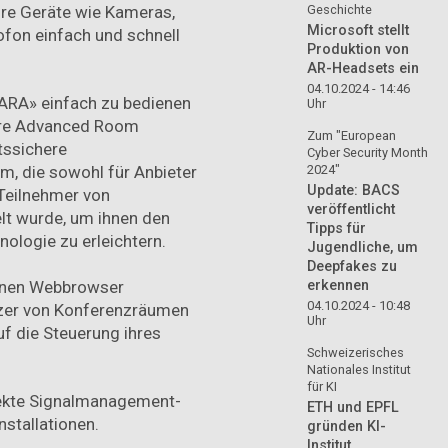
re Geräte wie Kameras,
Geschichte
Microsoft stellt
ofon einfach und schnell
Produktion von
AR-Headsets ein
04.10.2024 - 14:46
ARA» einfach zu bedienen
Uhr
ware Advanced Room
Zum "European
tssichere
Cyber Security Month
2024"
, die sowohl für Anbieter
Update: BACS
Teilnehmer von
veröffentlicht
t wurde, um ihnen den
Tipps für
ologie zu erleichtern.
Jugendliche, um
Deepfakes zu
einen Webbrowser
erkennen
04.10.2024 - 10:48
tzer von Konferenzräumen
Uhr
uf die Steuerung ihres
Schweizerisches
Nationales Institut
für KI
fekte Signalmanagement-
ETH und EPFL
nstallationen.
gründen KI-
Institut