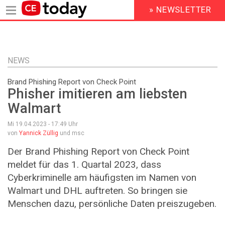
» NEWSLETTER
HEADER
MENU
Direkt
zum
Inhalt
NEWS
Brand Phishing Report von Check Point
Phisher imitieren am liebsten
Walmart
Mi 19.04.2023 - 17:49
Uhr
von
Yannick Züllig
und msc
Der Brand Phishing Report von Check Point
meldet für das 1. Quartal 2023, dass
Cyberkriminelle am häufigsten im Namen von
Walmart und DHL auftreten. So bringen sie
Menschen dazu, persönliche Daten preiszugeben.