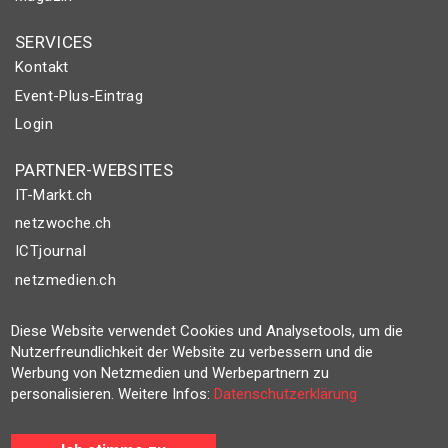
SERVICES
Kontakt
Event-Plus-Eintrag
Login
PARTNER-WEBSITES
IT-Markt.ch
netzwoche.ch
ICTjournal
netzmedien.ch
© NETZMEDIEN AG 2026
Diese Website verwendet Cookies und Analysetools, um die
Impressum
Nutzerfreundlichkeit der Website zu verbessern und die
Werbung von Netzmedien und Werbepartnern zu
AGB
personalisieren. Weitere Infos:
Datenschutzerklärung
Nutzungsbestimmungen
Datenschutzerklärung