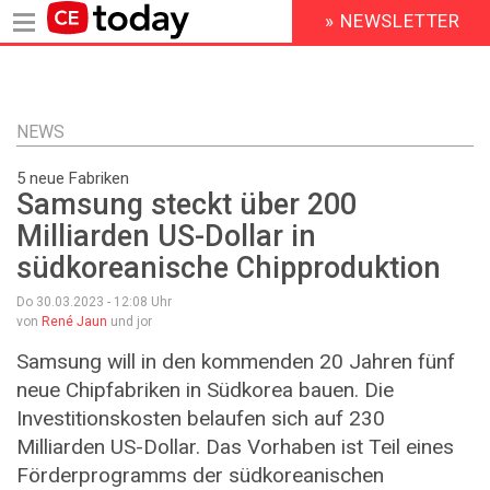
» NEWSLETTER
HEADER
MENU
Direkt
zum
Inhalt
NEWS
5 neue Fabriken
Samsung steckt über 200
Milliarden US-Dollar in
südkoreanische Chipproduktion
Do 30.03.2023 - 12:08
Uhr
von
René Jaun
und jor
Samsung will in den kommenden 20 Jahren fünf
neue Chipfabriken in Südkorea bauen. Die
Investitionskosten belaufen sich auf 230
Milliarden US-Dollar. Das Vorhaben ist Teil eines
Förderprogramms der südkoreanischen