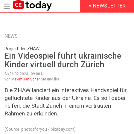
» NEWSLETTER
HEADER
MENU
Direkt
zum
Inhalt
NEWS
Projekt der ZHAW
Ein Videospiel führt ukrainische
Kinder virtuell durch Zürich
So 26.02.2023 - 09:00
Uhr
von
Maximilian Schenner
und lha
Die ZHAW lanciert ein interaktives Handyspiel für
geflüchtete Kinder aus der Ukraine. Es soll dabei
helfen, die Stadt Zürich in einem vertrauten
Rahmen zu erkunden.
(Source: photosforyou / pixabay.com)