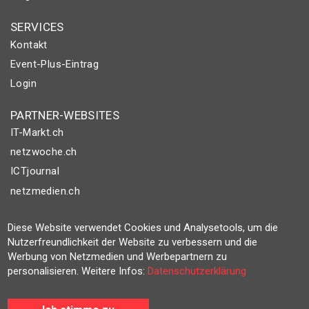
SERVICES
Kontakt
Event-Plus-Eintrag
Login
PARTNER-WEBSITES
IT-Markt.ch
netzwoche.ch
ICTjournal
netzmedien.ch
© NETZMEDIEN AG 2026
Diese Website verwendet Cookies und Analysetools, um die
Impressum
Nutzerfreundlichkeit der Website zu verbessern und die
Werbung von Netzmedien und Werbepartnern zu
AGB
personalisieren. Weitere Infos:
Datenschutzerklärung
Nutzungsbestimmungen
Datenschutzerklärung