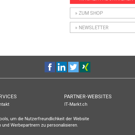
» ZUM SHOP
» NEWSLETTER
RVICES
PARTNER-WEBSITES
ntakt
IT-Markt.ch
nt-Plus-Eintrag
netzwoche.ch
ols, um die Nutzerfreundlichkeit der Website
gin
ICTjournal
 und Werbepartnern zu personalisieren.
netzmedien.ch