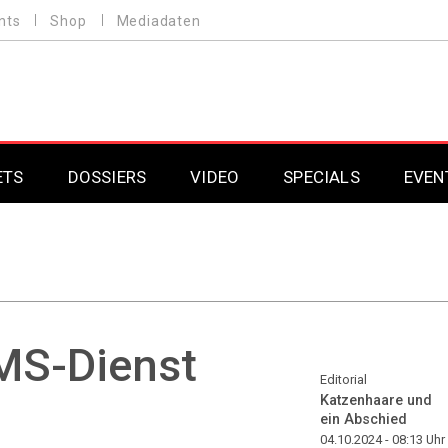
nts
Shop
Mediadaten
ETS
DOSSIERS
VIDEO
SPECIALS
EVEN
Mobilfunk
Professional AV & 
Gaming
Professional AV & 
Smarthome
Professional AV & 
MMS-Dienst
DAB+
Professional AV & 
Editorial
Katzenhaare und
ein Abschied
Professional AV & 
04.10.2024 - 08:13
Uhr