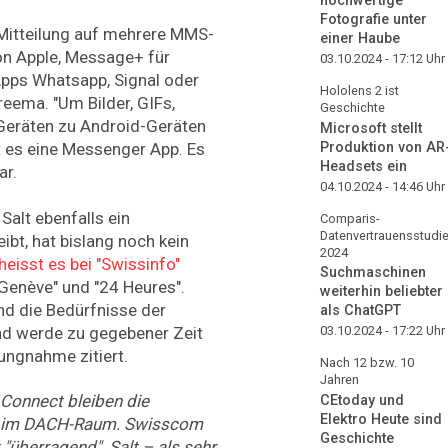
hochwertige
Fotografie unter
Mitteilung auf mehrere MMS-
einer Haube
on Apple, Message+ für
03.10.2024 - 17:12
Uhr
pps Whatsapp, Signal oder
Hololens 2 ist
reema. "Um Bilder, GIFs,
Geschichte
Geräten zu Android-Geräten
Microsoft stellt
Produktion von AR
 es eine Messenger App. Es
Headsets ein
ar.
04.10.2024 - 14:46
Uhr
alt ebenfalls ein
Comparis-
Datenvertrauensstudi
ibt, hat bislang noch kein
2024
heisst es bei "Swissinfo"
Suchmaschinen
 Genève" und "24 Heures".
weiterhin beliebter
nd die Bedürfnisse der
als ChatGPT
nd werde zu gegebener Zeit
03.10.2024 - 17:22
Uhr
lungnahme zitiert.
Nach 12 bzw. 10
Jahren
 Connect bleiben die
CEtoday und
Elektro Heute sind
n im DACH-Raum. Swisscom
Geschichte
 "überragend". Salt – als sehr