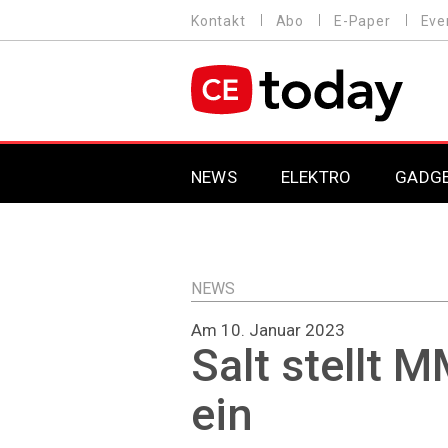
Direkt
Kontakt
Abo
E-Paper
Eve
HEADER
zum
MENU
Inhalt
MAIN NAVIGATION
NEWS
ELEKTRO
GADG
NEWS
Am 10. Januar 2023
Salt stellt 
ein