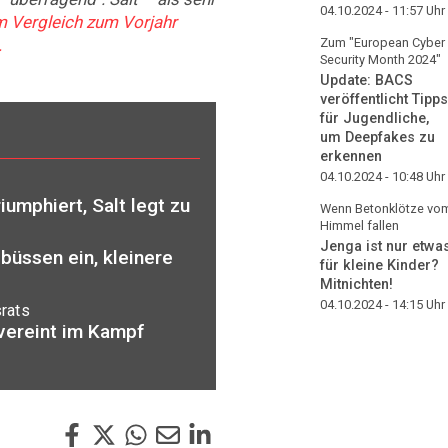
04.10.2024 - 11:57
Uhr
m Vergleich zum Vorjahr
Zum "European Cyber
.
Security Month 2024"
Update: BACS
veröffentlicht Tipps
für Jugendliche,
um Deepfakes zu
erkennen
04.10.2024 - 10:48
Uhr
umphiert, Salt legt zu
Wenn Betonklötze vo
Himmel fallen
Jenga ist nur etwa
büssen ein, kleinere
für kleine Kinder?
Mitnichten!
04.10.2024 - 14:15
Uhr
rats
 vereint im Kampf