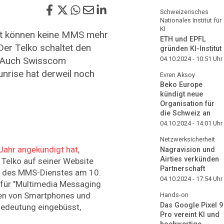
Schweizerisches
Nationales Institut für
KI
lt können keine MMS mehr
ETH und EPFL
er Telko schaltet den
gründen KI-Institut
. Auch Swisscom
04.10.2024 - 10:51
Uhr
unrise hat derweil noch
Evren Aksoy
Beko Europe
kündigt neue
Organisation für
die Schweiz an
04.10.2024 - 14:01
Uhr
Netzwerksicherheit
Jahr angekündigt hat
,
Nagravision und
Airties verkünden
r Telko auf seiner Website
Partnerschaft
ung des MMS-Dienstes am 10.
04.10.2024 - 17:54
Uhr
 für "Multimedia Messaging
en von Smartphones und
Hands-on
Das Google Pixel 9
edeutung eingebüsst,
Pro vereint KI und