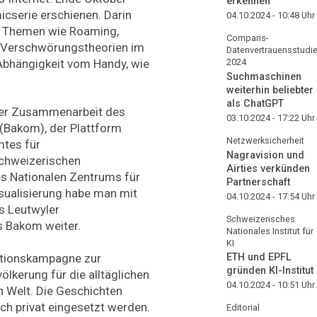
erkennen
micserie erschienen. Darin
04.10.2024 - 10:48
Uhr
mit Themen wie Roaming,
Comparis-
, Verschwörungstheorien im
Datenvertrauensstudi
 Abhängigkeit vom Handy, wie
2024
Suchmaschinen
weiterhin beliebter
als ChatGPT
iner Zusammenarbeit des
03.10.2024 - 17:22
Uhr
Bakom), der Plattform
Netzwerksicherheit
tes für
Nagravision und
Schweizerischen
Airties verkünden
es Nationalen Zentrums für
Partnerschaft
isualisierung habe man mit
04.10.2024 - 17:54
Uhr
s Leutwyler
Schweizerisches
s Bakom weiter.
Nationales Institut für
KI
entionskampagne zur
ETH und EPFL
gründen KI-Institut
ölkerung für die alltäglichen
04.10.2024 - 10:51
Uhr
n Welt. Die Geschichten
uch privat eingesetzt werden.
Editorial