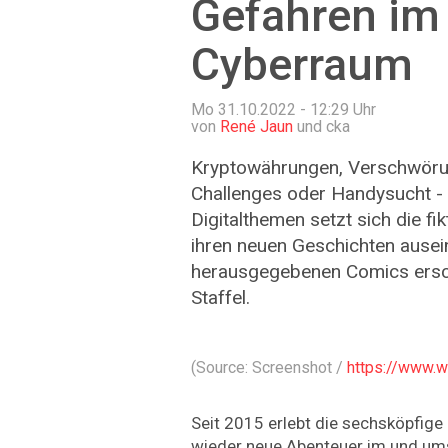
Gefahren im
Cyberraum
Mo 31.10.2022 - 12:29
Uhr
von
René Jaun
und cka
Kryptowährungen, Verschwörun
Challenges oder Handysucht -
Digitalthemen setzt sich die fi
ihren neuen Geschichten ause
herausgegebenen Comics ersch
Staffel.
(Source: Screenshot /
https://www.w
Seit 2015 erlebt die sechsköpfig
wieder neue Abenteuer im und ums