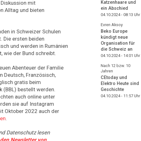
e Diskussion mit
Katzenhaare und
ein Abschied
n Alltag und bieten
04.10.2024 - 08:13
Uhr
Evren Aksoy
nden in Schweizer Schulen
Beko Europe
kündigt neue
t. Die ersten beiden
Organisation für
isch und werden in Rumänien
die Schweiz an
t, wie der Bund schreibt.
04.10.2024 - 14:01
Uhr
Nach 12 bzw. 10
euen Abenteuer der Familie
Jahren
n Deutsch, Französisch,
CEtoday und
glisch gratis beim
Elektro Heute sind
 (BBL) bestellt werden.
Geschichte
04.10.2024 - 11:57
Uhr
chten auch online unter
rden sie auf Instagram
seit Oktober 2022 auch der
ren
.
nd Datenschutz lesen
r den Newsletter von