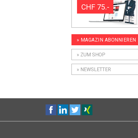
CHF 75.-
» MAGAZIN ABONNIEREN
» ZUM SHOP
» NEWSLETTER