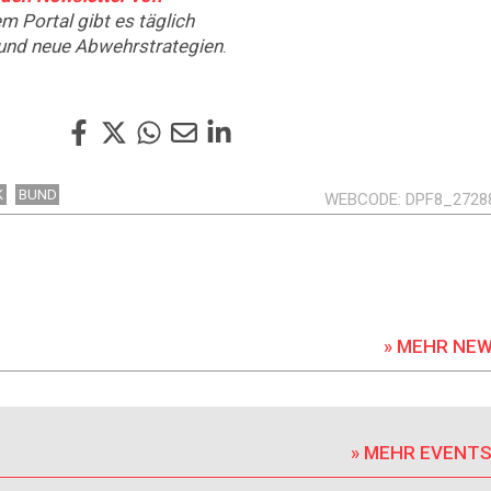
em Portal gibt es täglich
und neue Abwehrstrategien
.
K
BUND
WEBCODE
DPF8_2728
» MEHR NE
» MEHR EVENT