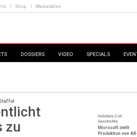
nts
Shop
Mediadaten
ETS
DOSSIERS
VIDEO
SPECIALS
EVEN
Mobilfunk
Professional AV & 
Gaming
Professional AV & 
Staffel
Smarthome
Professional AV & 
ntlicht
DAB+
Professional AV & 
Hololens 2 ist
 zu
Geschichte
Microsoft stellt
Professional AV & 
Produktion von AR