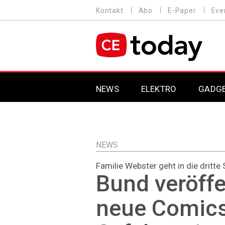
Direkt
Kontakt
Abo
E-Paper
Eve
HEADER
zum
MENU
Inhalt
MAIN NAVIGATION
NEWS
ELEKTRO
GADG
NEWS
Familie Webster geht in die dritte 
Bund veröffe
neue Comics