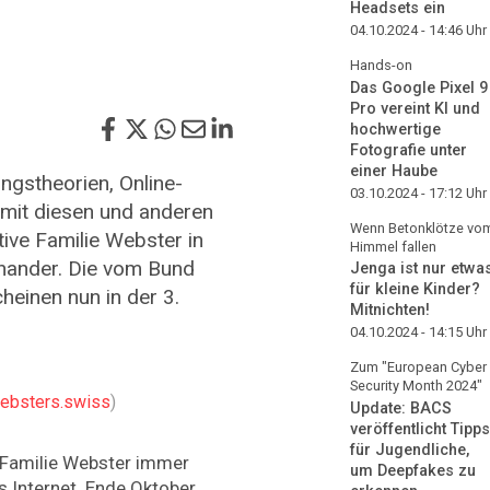
Headsets ein
04.10.2024 - 14:46
Uhr
Hands-on
Das Google Pixel 9
Pro vereint KI und
hochwertige
Fotografie unter
einer Haube
gstheorien, Online-
03.10.2024 - 17:12
Uhr
 mit diesen und anderen
Wenn Betonklötze vo
ktive Familie Webster in
Himmel fallen
inander. Die vom Bund
Jenga ist nur etwa
für kleine Kinder?
einen nun in der 3.
Mitnichten!
04.10.2024 - 14:15
Uhr
Zum "European Cyber
Security Month 2024"
ebsters.swiss
)
Update: BACS
veröffentlicht Tipps
für Jugendliche,
e Familie Webster immer
um Deepfakes zu
 Internet. Ende Oktober