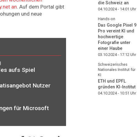
die Schweiz an
y.net an
. Auf dem Portal gibt
04.10.2024 - 14:01
Uhr
drohungen und neue
Hands-on
Das Google Pixel 9
Pro vereint KI und
hochwertige
Fotografie unter
einer Haube
03.10.2024 - 17:12
Uhr
l
Schweizerisches
les aufs Spiel
Nationales Institut für
KI
ETH und EPFL
ratisangebot Nutzer
gründen KI-Institut
04.10.2024 - 10:51
Uhr
ungen für Microsoft