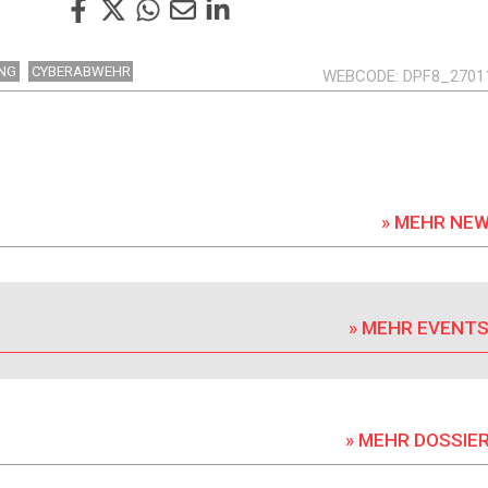
ING
CYBERABWEHR
WEBCODE
DPF8_2701
» MEHR NE
» MEHR EVENT
» MEHR DOSSIE