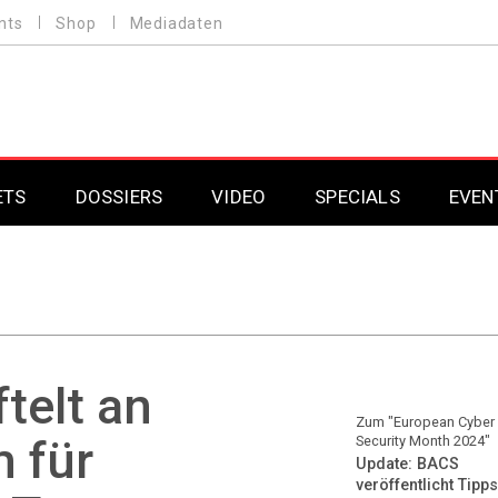
nts
Shop
Mediadaten
ETS
DOSSIERS
VIDEO
SPECIALS
EVEN
Mobilfunk
Professional AV & 
Gaming
Professional AV & 
Smarthome
Professional AV & 
telt an
DAB+
Professional AV & 
Zum "European Cyber
 für
Security Month 2024"
Update: BACS
Professional AV & 
veröffentlicht Tipps