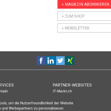
» MAGAZIN ABONNIEREN
» ZUM SHOP
» NEWSLETTER
RVICES
PARTNER-WEBSITES
ntakt
IT-Markt.ch
nt-Plus-Eintrag
netzwoche.ch
ols, um die Nutzerfreundlichkeit der Website
gin
ICTjournal
 und Werbepartnern zu personalisieren.