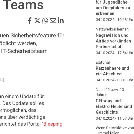
f Teams
für Jugendliche,
um Deepfakes zu
erkennen
04.10.2024 - 10:48
Uhr
Netzwerksicherheit
uen Sicherheitsfeature für
Nagravision und
Airties verkünden
glicht werden,
Partnerschaft
 IT-Sicherheitsteam
04.10.2024 - 17:54
Uhr
Editorial
Katzenhaare und
ein Abschied
sh)
04.10.2024 - 08:13
Uhr
Nach 12 bzw. 10
Jahren
an einem Update für
CEtoday und
. Das Update soll es
Elektro Heute sind
rmöglichen, das
Geschichte
ns über verdächtige
04.10.2024 - 11:57
Uhr
richtet das Portal "
Bleeping
Wenn Betonklötze vo
Himmel fallen