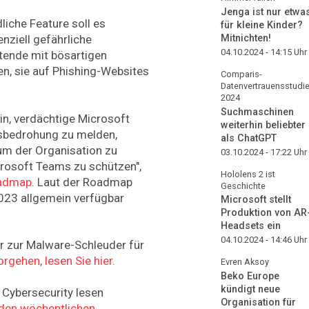
Jenga ist nur etwa
liche Feature soll es
für kleine Kinder?
Mitnichten!
nziell gefährliche
04.10.2024 - 14:15
Uhr
eitende mit bösartigen
n, sie auf Phishing-Websites
Comparis-
Datenvertrauensstudi
2024
Suchmaschinen
in, verdächtige Microsoft
weiterhin beliebter
tsbedrohung zu melden,
als ChatGPT
 um der Organisation zu
03.10.2024 - 17:22
Uhr
icrosoft Teams zu schützen",
Hololens 2 ist
oadmap
. Laut der Roadmap
Geschichte
2023 allgemein verfügbar
Microsoft stellt
Produktion von AR
Headsets ein
04.10.2024 - 14:46
Uhr
 zur Malware-Schleuder für
rgehen, lesen Sie hier.
Evren Aksoy
Beko Europe
kündigt neue
Cybersecurity lesen
Organisation für
r den wöchentlichen