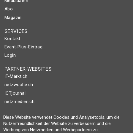
Mediadaten
Abo
Magazin
SERVICES
Kontakt
Event-Plus-Eintrag
Login
PARTNER-WEBSITES
IT-Markt.ch
netzwoche.ch
ICTjournal
netzmedien.ch
© NETZMEDIEN AG 2026
Diese Website verwendet Cookies und Analysetools, um die
Impressum
Nutzerfreundlichkeit der Website zu verbessern und die
Werbung von Netzmedien und Werbepartnern zu
AGB