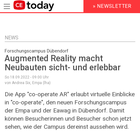
» NEWSLETTER
HEADER
MENU
Direkt
zum
Inhalt
NEWS
Forschungscampus Dübendorf
Augmented Reality macht
Neubauten sicht- und erlebbar
So 18.09.2022 - 09:00
Uhr
von Andrea Six, Empa (lha)
Die App "co-operate AR" erlaubt virtuelle Einblicke
in "co-operate", den neuen Forschungscampus
der Empa und der Eawag in Dübendorf. Damit
können Besucherinnen und Besucher schon jetzt
sehen, wie der Campus dereinst aussehen wird.