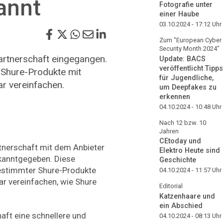
annt
Fotografie unter
einer Haube
03.10.2024 - 17:12
Uhr
Zum "European Cyber
Security Month 2024"
artnerschaft eingegangen.
Update: BACS
veröffentlicht Tipps
r Shure-Produkte mit
für Jugendliche,
r vereinfachen.
um Deepfakes zu
erkennen
04.10.2024 - 10:48
Uhr
Nach 12 bzw. 10
Jahren
CEtoday und
rtnerschaft mit dem Anbieter
Elektro Heute sind
kanntgegeben. Diese
Geschichte
bestimmter Shure-Produkte
04.10.2024 - 11:57
Uhr
r vereinfachen, wie Shure
Editorial
Katzenhaare und
ein Abschied
aft eine schnellere und
04.10.2024 - 08:13
Uhr