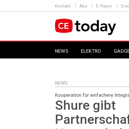
Direkt
Kontakt
Abo
E-Paper
Eve
HEADER
zum
MENU
Inhalt
MAIN NAVIGATION
NEWS
ELEKTRO
GADG
NEWS
Kooperation für einfachere Integr
Shure gibt
Partnerschaf