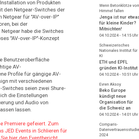
 Installation von Produkten
Wenn Betonklötze vo
it den Netgear-Switches der
Himmel fallen
Netgear für "AV-over-IP"
Jenga ist nur etwa
für kleine Kinder?
oren, bei der
Mitnichten!
. Netgear habe die Switches
04.10.2024 - 14:15
Uhr
eses "AV-over-IP"-Konzept
Schweizerisches
Nationales Institut für
KI
te Benutzeroberfläche
ETH und EPFL
htige AV-
gründen KI-Institut
ne Profile für gängige AV-
04.10.2024 - 10:51
Uhr
sign mit verschiedenen
Evren Aksoy
Switches seien zwei Shure-
Beko Europe
sich die Einstellungen
kündigt neue
uerung und Audio von
Organisation für
die Schweiz an
assen lassen.
04.10.2024 - 14:01
Uhr
e Premiere gefeiert. Zum
Comparis-
Datenvertrauensstudi
s JED Events in Schlieren für
2024
Sie hier den Eventbericht.