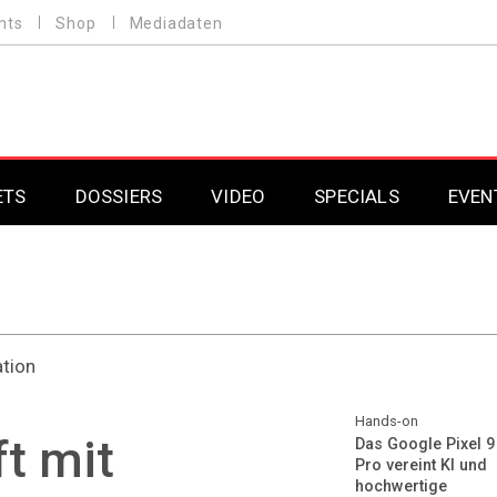
nts
Shop
Mediadaten
ETS
DOSSIERS
VIDEO
SPECIALS
EVEN
Mobilfunk
Professional AV & 
Gaming
Professional AV & 
ation
Smarthome
Professional AV & 
DAB+
Professional AV & 
Hands-on
t mit
Das Google Pixel 9
Pro vereint KI und
Professional AV & 
hochwertige