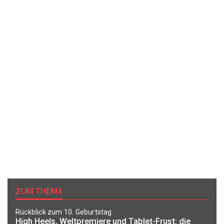
ZUM THEMA
Rückblick zum 10. Geburtstag
High Heels, Weltpremiere und Tablet-Frust: die