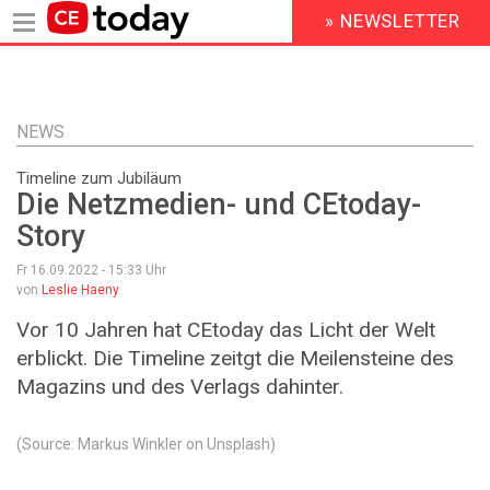
» NEWSLETTER
HEADER
MENU
Direkt
zum
Inhalt
NEWS
Timeline zum Jubiläum
Die Netzmedien- und CEtoday-
Story
Fr 16.09.2022 - 15:33
Uhr
von
Leslie Haeny
Vor 10 Jahren hat CEtoday das Licht der Welt
erblickt. Die Timeline zeitgt die Meilensteine des
Magazins und des Verlags dahinter.
(Source: Markus Winkler on Unsplash)