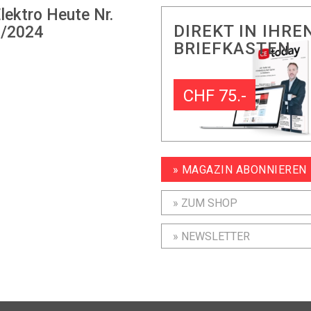
lektro Heute Nr.
DIREKT IN IHRE
/2024
BRIEFKASTEN
CHF 75.-
» MAGAZIN ABONNIEREN
» ZUM SHOP
» NEWSLETTER