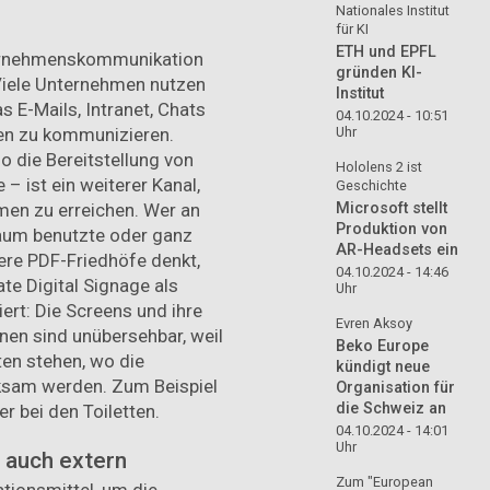
Nationales Institut
für KI
ETH und EPFL
nternehmenskommunikation
gründen KI-
 Viele Unternehmen nutzen
Institut
as E-Mails, Intranet, Chats
04.10.2024 - 10:51
den zu kommunizieren.
Uhr
o die Bereitstellung von
Hololens 2 ist
– ist ein weiterer Kanal,
Geschichte
en zu erreichen. Wer an
Microsoft stellt
Produktion von
kaum benutzte oder ganz
AR-Headsets ein
ere PDF-Friedhöfe denkt,
04.10.2024 - 14:46
te Digital Signage als
Uhr
rt: Die Screens und ihre
Evren Aksoy
nen sind unübersehbar, weil
Beko Europe
ten stehen, wo die
kündigt neue
ksam werden. Zum Beispiel
Organisation für
die Schweiz an
er bei den Toiletten.
04.10.2024 - 14:01
Uhr
n auch extern
Zum "European
tionsmittel, um die