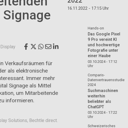
eitenden
2022
16.11.2022 - 17:15 Uhr
l Signage
Hands-on
Das Google Pixel
9 Pro vereint KI
und hochwertige
 Display
Fotografie unter
einer Haube
03.10.2024 - 17:12
r in Verkaufsräumen für
Uhr
er als elektronische
Comparis-
nteressant. Immer mehr
Datenvertrauensstudie
al Signage als Mittel
2024
Suchmaschinen
tion, um Mitarbeitende
weiterhin
u informieren.
beliebter als
ChatGPT
03.10.2024 - 17:22
Uhr
lay Solutions, Bechtle direct.
Schweizerisches