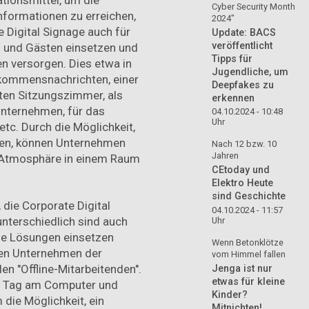
Cyber Security Month
nformationen zu erreichen,
2024"
Digital Signage auch für
Update: BACS
veröffentlicht
 und Gästen einsetzen und
Tipps für
en versorgen. Dies etwa in
Jugendliche, um
lkommensnachrichten, einer
Deepfakes zu
en Sitzungszimmer, als
erkennen
nternehmen, für das
04.10.2024 - 10:48
Uhr
tc. Durch die Möglichkeit,
ieren, können Unternehmen
Nach 12 bzw. 10
Jahren
e Atmosphäre in einem Raum
CEtoday und
Elektro Heute
sind Geschichte
 die Corporate Digital
04.10.2024 - 11:57
nterschiedlich sind auch
Uhr
de Lösungen einsetzen
Wenn Betonklötze
ren Unternehmen der
vom Himmel fallen
len "Offline-Mitarbeitenden".
Jenga ist nur
etwas für kleine
en Tag am Computer und
Kinder?
die Möglichkeit, ein
Mitnichten!