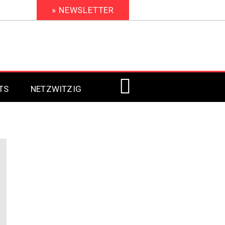
» NEWSLETTER
TS
NETZWITZIG
Digital Signage 2023
Digital Signage 2022
Digital Signage 2021
Digital Signage 2020
Digital Signage 2019