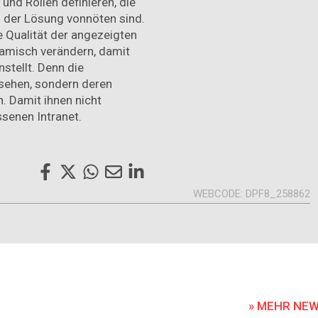
nd Rollen definieren, die
z der Lösung vonnöten sind.
 Qualität der angezeigten
namisch verändern, damit
stellt. Denn die
esehen, sondern deren
 Damit ihnen nicht
senen Intranet.
WEBCODE
DPF8_258862
» MEHR NE