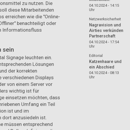
onsmittel zu nutzen. Die
04.10.2024 - 14:15
ll diese Mitarbeitenden
Uhr
s erreichen wie die "Online-
Netzwerksicherheit
ffliner" benachteiligt oder
Nagravision und
n Informationsfluss
Airties verkünden
Partnerschaft
04.10.2024 - 17:54
Uhr
 sein
Editorial
tal Signage leuchten ein.
Katzenhaare und
 entsprechenden Lösungen
ein Abschied
und der korrekten
04.10.2024 - 08:13
e verschiedenen Displays
Uhr
der von einem Server vor
rs wichtig ist für
age einsetzen möchten, dass
hriebenen Umfang ein Teil
on ist und im
dort anzusiedeln ist.
he müssen entsprechend