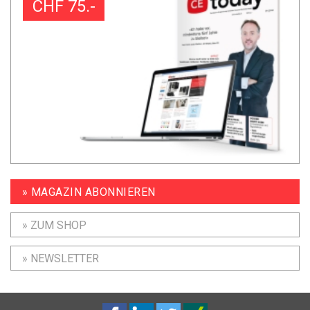
CHF 75.-
» MAGAZIN ABONNIEREN
» ZUM SHOP
» NEWSLETTER