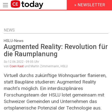
» NEWSLETTER
HEADER
MENU
Direkt
zum
Inhalt
NEWS
HSLU-News
Augmented Reality: Revolution für
die Raumplanung
So 12.06.2022 - 09:05
Uhr
von
Coen Kaat
und Martin Zimmermann, HSLU
Virtuell durchs zukünftige Wohnquartier flanieren,
statt Baupläne studieren: Augmented Reality
macht's möglich. Ein interdisziplinäres
Forschungsteam der HSLU lotet gemeinsam mit
Schweizer Gemeinden und Unternehmen das
ortsplanerische Potenzial der Technologie aus.