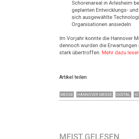
Schorenareal in Arlesheim b
geplanten Entwicklungs- und
sich ausgewählte Technolog
Organisationen ansiedeln.
Im Vorjahr konnte die Hannover Mes
dennoch wurden die Erwartungen 
stark übertroffen.
Mehr dazu lesen 
Artikel teilen:
MESSE
HANNOVER MESSE
DIGITAL
IO
MEIST GELESEN