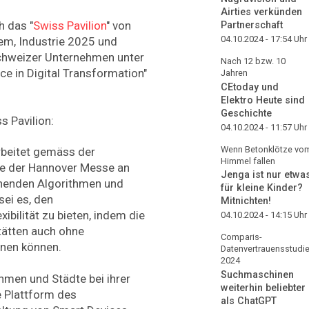
Airties verkünden
h das "
Swiss Pavilion
" von
Partnerschaft
04.10.2024 - 17:54
Uhr
mem, Industrie 2025 und
Schweizer Unternehmen unter
Nach 12 bzw. 10
ce in Digital Transformation"
Jahren
CEtoday und
Elektro Heute sind
Geschichte
s Pavilion:
04.10.2024 - 11:57
Uhr
Wenn Betonklötze vo
arbeitet gemäss der
Himmel fallen
te der Hannover Messe an
Jenga ist nur etwa
ernenden Algorithmen und
für kleine Kinder?
 sei es, den
Mitnichten!
ibilität zu bieten, indem die
04.10.2024 - 14:15
Uhr
tätten auch ohne
Comparis-
enen können.
Datenvertrauensstudi
2024
Suchmaschinen
ehmen und Städte bei ihrer
weiterhin beliebter
e Plattform des
als ChatGPT