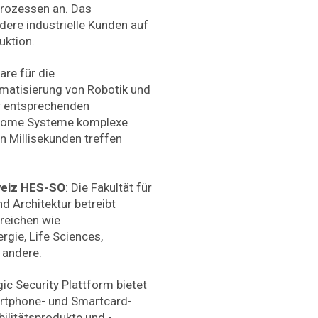
prozessen an. Das
ere industrielle Kunden auf
uktion.
are für die
atisierung von Robotik und
r entsprechenden
onome Systeme komplexe
 Millisekunden treffen
eiz HES-SO
: Die Fakultät für
d Architektur betreibt
reichen wie
rgie, Life Sciences,
 andere.
gic Security Plattform bietet
artphone- und Smartcard-
ilitätsprodukte und -