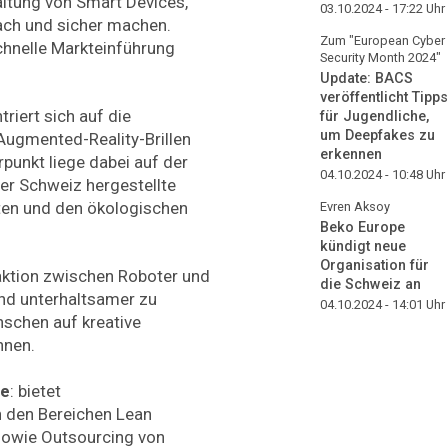
ltung von Smart Devices,
03.10.2024 - 17:22
Uhr
fach und sicher machen.
Zum "European Cyber
hnelle Markteinführung
Security Month 2024"
Update: BACS
veröffentlicht Tipps
triert sich auf die
für Jugendliche,
um Deepfakes zu
Augmented-Reality-Brillen
erkennen
punkt liege dabei auf der
04.10.2024 - 10:48
Uhr
er Schweiz hergestellte
ten und den ökologischen
Evren Aksoy
Beko Europe
kündigt neue
Organisation für
eraktion zwischen Roboter und
die Schweiz an
und unterhaltsamer zu
04.10.2024 - 14:01
Uhr
schen auf kreative
nnen.
ge
: bietet
n den Bereichen Lean
sowie Outsourcing von