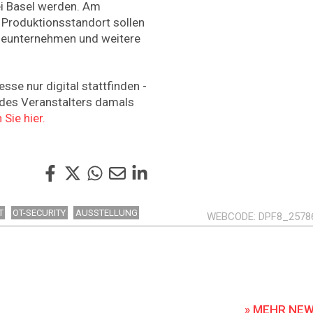
ei Basel werden. Am
 Produktionsstandort sollen
ieunternehmen und weitere
se nur digital stattfinden -
des Veranstalters damals
Sie hier.
T
OT-SECURITY
AUSSTELLUNG
WEBCODE
DPF8_2578
» MEHR NE