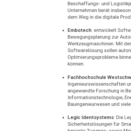
Beschaffungs- und Logistik
Unternehmen berät insbesond
dem Weg in die digitale Prod
Embotech
: entwickelt Softw
Bewegungsplanung zur Autom
Werkzeugmaschinen. Mit de
Softwarelösung sollen aut
Optimierungsprobleme binnen
können.
Fachhochschule Westschw
Ingenieurswissenschaften un
angewandte Forschung in Be
Informationstechnologie, Ene
Bauingenieurwesen und viele
Legic Identsystems
: Die Le
Sicherheitslösungen für Sm
basierte Zugangs- sowie Mob