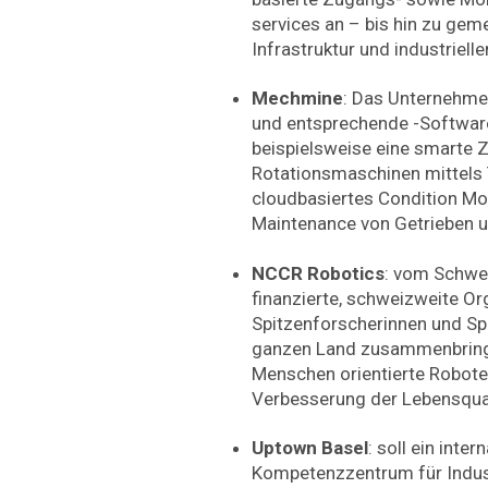
services an – bis hin zu ge
Infrastruktur und industriel
Mechmine
: Das Unternehmen
und entsprechende -Software
beispielsweise eine smarte
Rotationsmaschinen mittels 
cloudbasiertes Condition Mon
Maintenance von Getrieben u
NCCR Robotics
: vom Schwe
finanzierte, schweizweite Org
Spitzenforscherinnen und S
ganzen Land zusammenbringt
Menschen orientierte Robote
Verbesserung der Lebensqual
Uptown Basel
: soll ein inter
Kompetenzzentrum für Indus