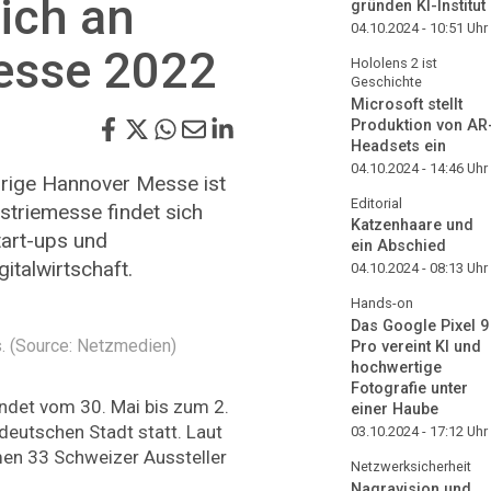
sich an
gründen KI-Institut
04.10.2024 - 10:51
Uhr
esse 2022
Hololens 2 ist
Geschichte
Microsoft stellt
Produktion von AR
Headsets ein
04.10.2024 - 14:46
Uhr
ährige Hannover Messe ist
Editorial
ustriemesse findet sich
Katzenhaare und
tart-ups und
ein Abschied
italwirtschaft.
04.10.2024 - 08:13
Uhr
Hands-on
Das Google Pixel 9
. (Source: Netzmedien)
Pro vereint KI und
hochwertige
Fotografie unter
ndet vom 30. Mai bis zum 2.
einer Haube
eutschen Stadt statt. Laut
03.10.2024 - 17:12
Uhr
men 33 Schweizer Aussteller
Netzwerksicherheit
Nagravision und