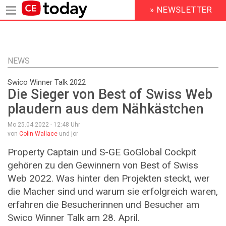
» NEWSLETTER
HEADER
MENU
Direkt
zum
Inhalt
NEWS
Swico Winner Talk 2022
Die Sieger von Best of Swiss Web
plaudern aus dem Nähkästchen
Mo 25.04.2022 - 12:48
Uhr
von
Colin Wallace
und jor
Property Captain und S-GE GoGlobal Cockpit
gehören zu den Gewinnern von Best of Swiss
Web 2022. Was hinter den Projekten steckt, wer
die Macher sind und warum sie erfolgreich waren,
erfahren die Besucherinnen und Besucher am
Swico Winner Talk am 28. April.