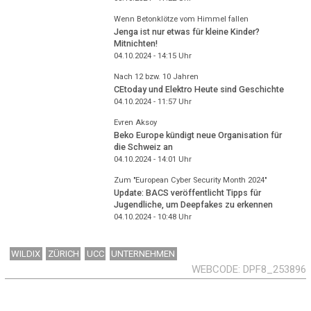
Wenn Betonklötze vom Himmel fallen
Jenga ist nur etwas für kleine Kinder?
Mitnichten!
04.10.2024 - 14:15
Uhr
Nach 12 bzw. 10 Jahren
CEtoday und Elektro Heute sind Geschichte
04.10.2024 - 11:57
Uhr
Evren Aksoy
Beko Europe kündigt neue Organisation für
die Schweiz an
04.10.2024 - 14:01
Uhr
Zum "European Cyber Security Month 2024"
Update: BACS veröffentlicht Tipps für
Jugendliche, um Deepfakes zu erkennen
04.10.2024 - 10:48
Uhr
WILDIX
ZÜRICH
UCC
UNTERNEHMEN
WEBCODE
DPF8_253896