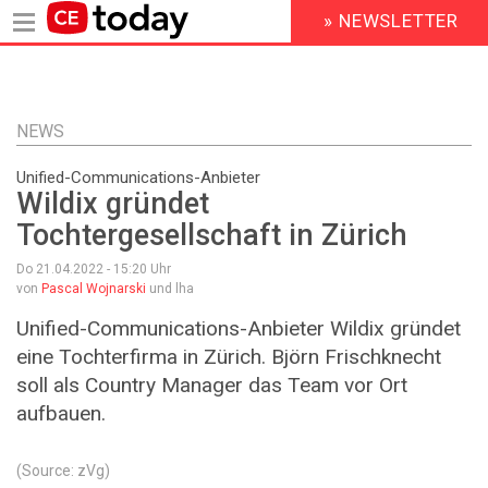
» NEWSLETTER
HEADER
MENU
Direkt
zum
Inhalt
NEWS
Unified-Communications-Anbieter
Wildix gründet
Tochtergesellschaft in Zürich
Do 21.04.2022 - 15:20
Uhr
von
Pascal Wojnarski
und lha
Unified-Communications-Anbieter Wildix gründet
eine Tochterfirma in Zürich. Björn Frischknecht
soll als Country Manager das Team vor Ort
aufbauen.
(Source: zVg)