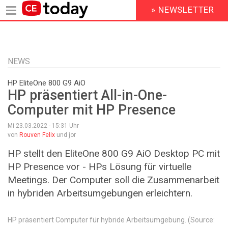
» NEWSLETTER
HEADER
MENU
Direkt
zum
Inhalt
NEWS
HP EliteOne 800 G9 AiO
HP präsentiert All-in-One-
Computer mit HP Presence
Mi 23.03.2022 - 15:31
Uhr
von
Rouven Felix
und jor
HP stellt den EliteOne 800 G9 AiO Desktop PC mit
HP Presence vor - HPs Lösung für virtuelle
Meetings. Der Computer soll die Zusammenarbeit
in hybriden Arbeitsumgebungen erleichtern.
HP präsentiert Computer für hybride Arbeitsumgebung. (Source: