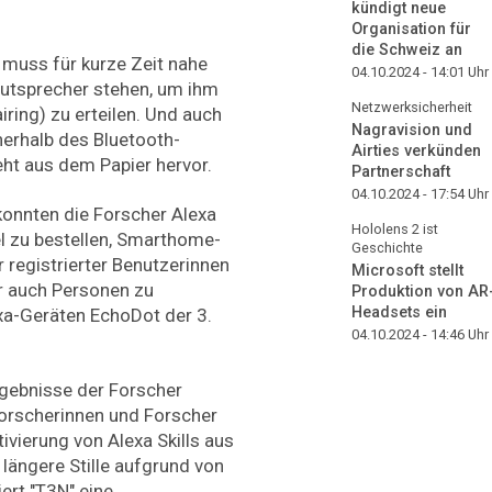
kündigt neue
Organisation für
die Schweiz an
r muss für kurze Zeit nahe
04.10.2024 - 14:01
Uhr
utsprecher stehen, um ihm
Netzwerksicherheit
ring) zu erteilen. Und auch
Nagravision und
nnerhalb des Bluetooth-
Airties verkünden
ht aus dem Papier hervor.
Partnerschaft
04.10.2024 - 17:54
Uhr
konnten die Forscher Alexa
Hololens 2 ist
l zu bestellen, Smarthome-
Geschichte
 registrierter Benutzerinnen
Microsoft stellt
r auch Personen zu
Produktion von AR
Headsets ein
xa-Geräten EchoDot der 3.
04.10.2024 - 14:46
Uhr
gebnisse der Forscher
Forscherinnen und Forscher
ivierung von Alexa Skills aus
längere Stille aufgrund von
iert "T3N" eine