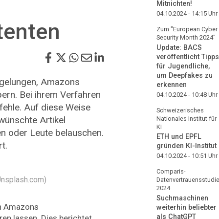
Mitnichten!
04.10.2024 - 14:15
Uhr
tenten
Zum "European Cyber
Security Month 2024"
Update: BACS
veröffentlicht Tipps
für Jugendliche,
um Deepfakes zu
s gelungen, Amazons
erkennen
pern. Bei ihrem Verfahren
04.10.2024 - 10:48
Uhr
efehle. Auf diese Weise
Schweizerisches
wünschte Artikel
Nationales Institut für
KI
en oder Leute belauschen.
ETH und EPFL
t.
gründen KI-Institut
04.10.2024 - 10:51
Uhr
Comparis-
 Unsplash.com)
Datenvertrauensstudi
2024
Suchmaschinen
ich Amazons
weiterhin beliebter
als ChatGPT
en lassen. Dies berichtet