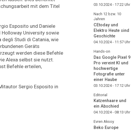
03.10.2024 - 17:22
Uhr
schungsarbeit mit dem Titel
Nach 12 bzw. 10
Jahren
CEtoday und
rgio Esposito und Daniele
Elektro Heute sind
 Holloway University sowie
Geschichte
 degli Studi di Catania, wie
04.10.2024 - 11:57
Uhr
verbundenen Geräts
Hands-on
Erzeugt werden diese Befehle
Das Google Pixel 9
e Alexa selbst sie nutzt.
Pro vereint KI und
st Befehle erteilen,
hochwertige
Fotografie unter
einer Haube
03.10.2024 - 17:12
Uhr
Mitautor Sergio Esposito in
Editorial
Katzenhaare und
ein Abschied
04.10.2024 - 08:13
Uhr
Evren Aksoy
Beko Europe