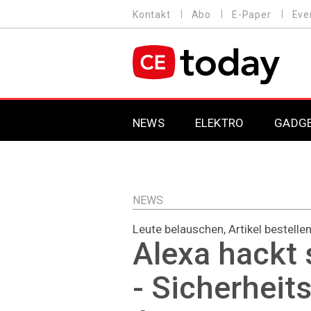
Direkt
Kontakt
Abo
E-Paper
Eve
HEADER
zum
MENU
Inhalt
MAIN NAVIGATION
NEWS
ELEKTRO
GADG
NEWS
Leute belauschen, Artikel bestell
Alexa hackt 
- Sicherheit