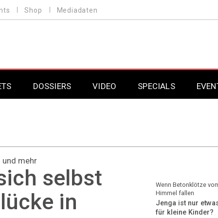
nts
Shop
Mediadaten
ETS
DOSSIERS
VIDEO
SPECIALS
EVEN
Mobilfunk
Professional AV & 
Gaming
Professional AV & 
en und mehr
Smarthome
Professional AV & 
sich selbst
DAB+
Professional AV & 
Wenn Betonklötze vo
slücke in
Himmel fallen
Jenga ist nur etwa
Professional AV & 
für kleine Kinder?