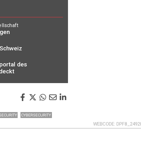
llschaft
ngen
r Schweiz
portal des
deckt
SECURITY
CYBERSECURITY
WEBCODE
DPF8_2492