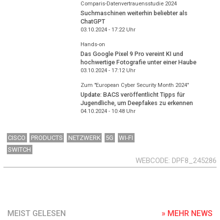
Comparis-Datenvertrauensstudie 2024
Suchmaschinen weiterhin beliebter als
ChatGPT
03.10.2024 - 17:22
Uhr
Hands-on
Das Google Pixel 9 Pro vereint KI und
hochwertige Fotografie unter einer Haube
03.10.2024 - 17:12
Uhr
Zum "European Cyber Security Month 2024"
Update: BACS veröffentlicht Tipps für
Jugendliche, um Deepfakes zu erkennen
04.10.2024 - 10:48
Uhr
CISCO
PRODUCTS
NETZWERK
5G
WI-FI
SWITCH
WEBCODE
DPF8_245286
MEIST GELESEN
» MEHR NEWS