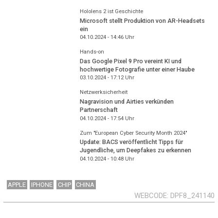
Hololens 2 ist Geschichte
Microsoft stellt Produktion von AR-Headsets
ein
04.10.2024 - 14:46
Uhr
Hands-on
Das Google Pixel 9 Pro vereint KI und
hochwertige Fotografie unter einer Haube
03.10.2024 - 17:12
Uhr
Netzwerksicherheit
Nagravision und Airties verkünden
Partnerschaft
04.10.2024 - 17:54
Uhr
Zum "European Cyber Security Month 2024"
Update: BACS veröffentlicht Tipps für
Jugendliche, um Deepfakes zu erkennen
04.10.2024 - 10:48
Uhr
APPLE
IPHONE
CHIP
CHINA
WEBCODE
DPF8_241140