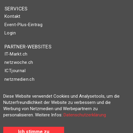
SERVICES
Kontakt
Event-Plus-Eintrag
Login
PARTNER-WEBSITES
IT-Markt.ch
netzwoche.ch
ICTjournal
netzmedien.ch
© NETZMEDIEN AG 2026
Diese Website verwendet Cookies und Analysetools, um die
Impressum
Nutzerfreundlichkeit der Website zu verbessern und die
Werbung von Netzmedien und Werbepartnern zu
AGB
personalisieren. Weitere Infos:
Datenschutzerklärung
Nutzungsbestimmungen
Datenschutzerklärung
Ich stimme zu