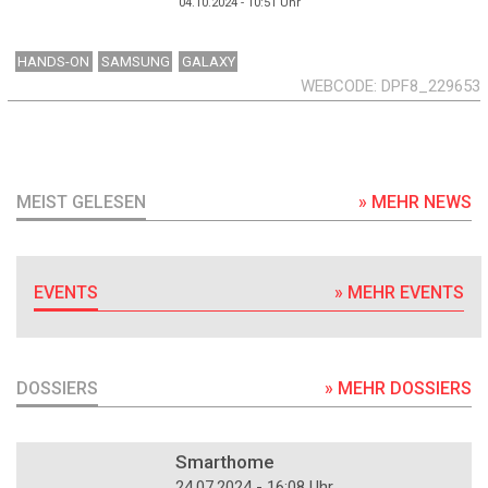
04.10.2024 - 10:51
Uhr
HANDS-ON
SAMSUNG
GALAXY
WEBCODE
DPF8_229653
MEIST GELESEN
» MEHR NEWS
EVENTS
» MEHR EVENTS
DOSSIERS
» MEHR DOSSIERS
DOSSIER
Smarthome
24.07.2024 - 16:08 Uhr