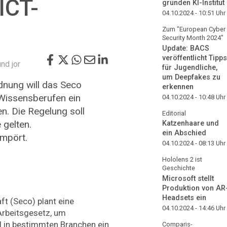
ICT-
gründen KI-Institut
04.10.2024 - 10:51
Uhr
Zum "European Cyber
Security Month 2024"
Update: BACS
veröffentlicht Tipps
nd jor
für Jugendliche,
um Deepfakes zu
dnung will das Seco
erkennen
Wissensberufen ein
04.10.2024 - 10:48
Uhr
en. Die Regelung soll
Editorial
 gelten.
Katzenhaare und
ein Abschied
mpört.
04.10.2024 - 08:13
Uhr
Hololens 2 ist
Geschichte
Microsoft stellt
Produktion von AR
Headsets ein
ft (Seco) plant eine
04.10.2024 - 14:46
Uhr
rbeitsgesetz, um
in bestimmten Branchen ein
Comparis-