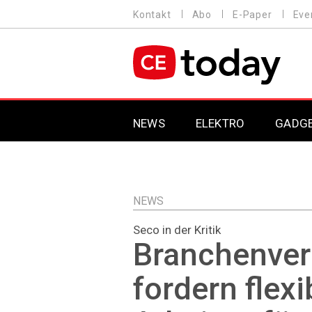
Direkt
Kontakt
Abo
E-Paper
Eve
HEADER
zum
MENU
Inhalt
MAIN NAVIGATION
NEWS
ELEKTRO
GADG
NEWS
Seco in der Kritik
Branchenve
fordern flexi