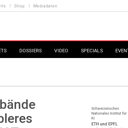
nts
Shop
Mediadaten
ETS
DOSSIERS
VIDEO
SPECIALS
EVEN
Mobilfunk
Professional AV & 
Gaming
Professional AV & 
Smarthome
Professional AV & 
rbände
DAB+
Professional AV & 
Schweizerisches
bleres
Nationales Institut für
KI
Professional AV & 
ETH und EPFL