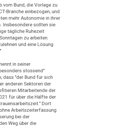
lb vom Bund, die Vorlage zu
 ICT-Branche einbezogen, und
sten mehr Autonomie in ihrer
 Insbesondere sollten sie
ige tägliche Ruhezeit
 Sonntagen zu arbeiten.
zulehnen und eine Lösung
"
ennt in seiner
"besonders stossend"
, dass "der Bund für sich
 er anderen Sektoren der
ofitieren Mitarbeitende der
1 für über die Hälfte der
auensarbeitszeit." Dort
 ohne Arbeitszeiterfassung
serung bei der
den Weg über die