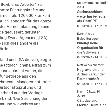
Datenvertrauensstudi
flexibleres Arbeiten" zu
2024
immte Führungskräfte und
Suchmaschinen
n mehr als 120'000 Franken)
weiterhin beliebter
ntlich, sondern für das ganze
als ChatGPT
03.10.2024 - 17:22
Uhr
 der Vernehmlassung haben
e geäussert, darunter
Evren Aksoy
ding Swiss Agencies (LSA).
Beko Europe
 sich alles andere als
kündigt neue
Organisation für
örde.
die Schweiz an
04.10.2024 - 14:01
Uhr
rland und LSA die vorgelegte
ne tatsächlichen Beitrag zum
Netzwerksicherheit
Nagravision und
rland schreibt weiter, die
Airties verkünden
für Betriebe aus den
Partnerschaft
rnehmens-, Management- oder
04.10.2024 - 17:54
Uhr
irtschaftsprüfung und
Nach 12 bzw. 10
zerhand aus der Vorlage
Jahren
rband. "Die Streichung der
CEtoday und
hbar und wir wehren uns
Elektro Heute sind