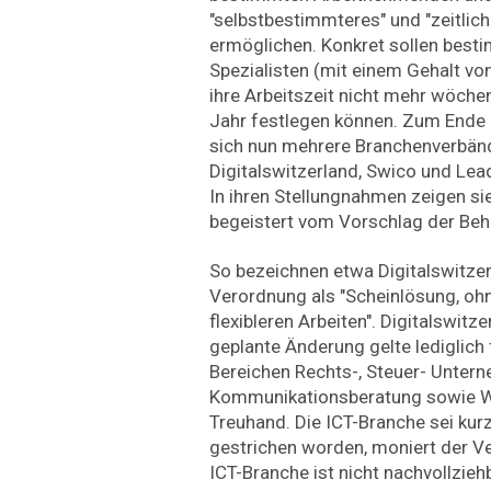
"selbstbestimmteres" und "zeitlich 
ermöglichen. Konkret sollen best
Spezialisten (mit einem Gehalt vo
ihre Arbeitszeit nicht mehr wöche
Jahr festlegen können. Zum Ende
sich nun mehrere Branchenverbänd
Digitalswitzerland, Swico und Lea
In ihren Stellungnahmen zeigen sie
begeistert vom Vorschlag der Beh
So bezeichnen etwa Digitalswitze
Verordnung als "Scheinlösung, oh
flexibleren Arbeiten". Digitalswitze
geplante Änderung gelte lediglich 
Bereichen Rechts-, Steuer- Unte
Kommunikationsberatung sowie W
Treuhand. Die ICT-Branche sei kur
gestrichen worden, moniert der Ve
ICT-Branche ist nicht nachvollzie