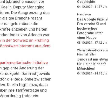
unftsbranche aussen vor
Geschichte
s Kaelin, Deputy Managing
04.10.2024 - 11:57
Uhr
itieren. Die Ausgrenzung des
Hands-on
, als die Branche rasant
Das Google Pixel 9
ftemangels müsse die
Pro vereint KI und
hochwertige
kräfte anziehen und halten
Fotografie unter
arket Index von Adecco war
einer Haube
 in der Schweiz im Frühling
03.10.2024 - 17:12
Uhr
e Höchstwert stammt aus dem
Wenn Betonklötze vo
Himmel fallen
Jenga ist nur etwa
parlamentarische Initiative
für kleine Kinder?
nun geplante Änderung der
Mitnichten!
rückgeht. Darin ist jeweils
04.10.2024 - 14:15
Uhr
tor die Rede, ohne zwischen
en. Kaelin fügt hinzu, dass
über ihre Tarifverträge und
Verordnung (oder ein