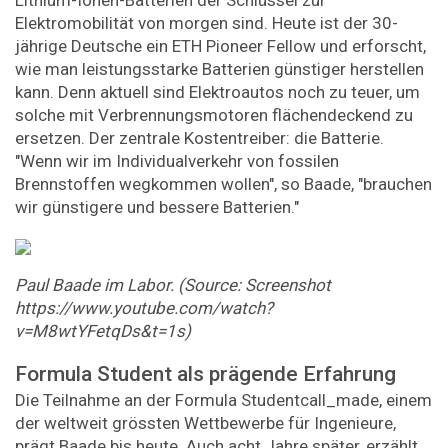
Lithium-​Ionen-Batterien der Schlüssel zur
Elektromobilität von morgen sind. Heute ist der 30-​
jährige Deutsche ein ETH Pioneer Fellow und erforscht,
wie man leistungsstarke Batterien günstiger herstellen
kann. Denn aktuell sind Elektroautos noch zu teuer, um
solche mit Verbrennungsmotoren flächendeckend zu
ersetzen. Der zentrale Kostentreiber: die Batterie.
"Wenn wir im Individualverkehr von fossilen
Brennstoffen wegkommen wollen", so Baade, "brauchen
wir günstigere und bessere Batterien."
Paul Baade im Labor. (Source: Screenshot
https://www.youtube.com/watch?
v=M8wtYFetqDs&t=1s)
Formula Student als prägende Erfahrung
Die Teilnahme an der Formula Studentcall_made, einem
der weltweit grössten Wettbewerbe für Ingenieure,
prägt Baade bis heute. Auch acht Jahre später, erzählt