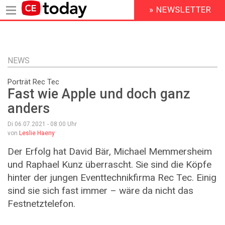
» NEWSLETTER
HEADER
MENU
Direkt
zum
Inhalt
NEWS
Porträt Rec Tec
Fast wie Apple und doch ganz
anders
Di 06.07.2021 - 08:00
Uhr
von
Leslie Haeny
Der Erfolg hat David Bär, Michael Memmersheim
und Raphael Kunz überrascht. Sie sind die Köpfe
hinter der jungen Eventtechnikfirma Rec Tec. Einig
sind sie sich fast immer – wäre da nicht das
Festnetztelefon.