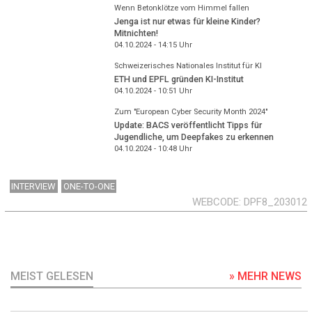
Wenn Betonklötze vom Himmel fallen
Jenga ist nur etwas für kleine Kinder?
Mitnichten!
04.10.2024 - 14:15
Uhr
Schweizerisches Nationales Institut für KI
ETH und EPFL gründen KI-Institut
04.10.2024 - 10:51
Uhr
Zum "European Cyber Security Month 2024"
Update: BACS veröffentlicht Tipps für
Jugendliche, um Deepfakes zu erkennen
04.10.2024 - 10:48
Uhr
INTERVIEW
ONE-TO-ONE
WEBCODE
DPF8_203012
MEIST GELESEN
» MEHR NEWS