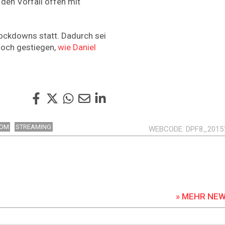
den Vorfall offen mit
Lockdowns statt. Dadurch sei
och gestiegen,
wie Daniel
COM
STREAMING
WEBCODE
DPF8_2015
» MEHR NE