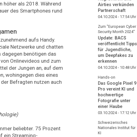
n höher als 2018. Während
Airties verkünden
auer des Smartphones rund
Partnerschaft
04.10.2024 - 17:54
Uhr
Zum "European Cyber
 gamen
Security Month 2024"
Update: BACS
ch zunehmend aufs Handy.
veröffentlicht Tipps
ziale Netzwerke und chatten
für Jugendliche,
s dagegen benötigen das
um Deepfakes zu
 von Onlinevideos und zum
erkennen
tel der Jungen an, auf dem
04.10.2024 - 10:48
Uhr
, wohingegen dies eines
Hands-on
 der Befragten nutzen auch
Das Google Pixel 9
Pro vereint KI und
hochwertige
Fotografie unter
einer Haube
03.10.2024 - 17:12
Uhr
ologie)
Schweizerisches
mer beliebter. 75 Prozent
Nationales Institut für
KI
f ein Streaming-