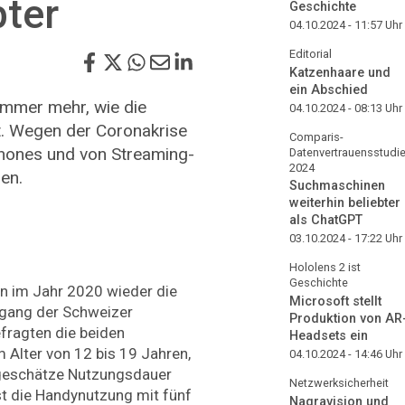
bter
Geschichte
04.10.2024 - 11:57
Uhr
Editorial
Katzenhaare und
ein Abschied
immer mehr, wie die
04.10.2024 - 08:13
Uhr
t. Wegen der Coronakrise
Comparis-
hones und von Streaming-
Datenvertrauensstudi
2024
en.
Suchmaschinen
weiterhin beliebter
als ChatGPT
03.10.2024 - 17:22
Uhr
Hololens 2 ist
Geschichte
 im Jahr 2020 wieder die
Microsoft stellt
gang der Schweizer
Produktion von AR
fragten die beiden
Headsets ein
Alter von 12 bis 19 Jahren,
04.10.2024 - 14:46
Uhr
tgeschätze Nutzungsdauer
Netzwerksicherheit
t die Handynutzung mit fünf
Nagravision und