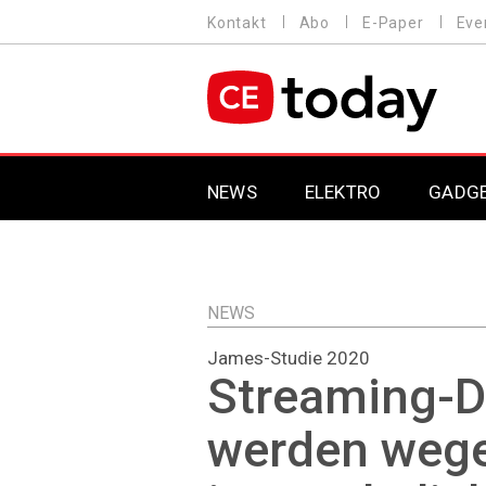
Direkt
Kontakt
Abo
E-Paper
Eve
HEADER
zum
MENU
Inhalt
MAIN NAVIGATION
NEWS
ELEKTRO
GADG
NEWS
James-Studie 2020
Streaming-D
werden weg