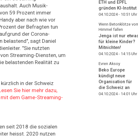
ETH und EPFL
aushalt. Auch Musik-
gründen KI-Institut
 von 59 Prozent immer
04.10.2024 - 10:51
Uhr
 Handy aber nach wie vor
Wenn Betonklötze vo
rozent der Befragten tun
Himmel fallen
 aufgrund der Corona-
Jenga ist nur etwa
 belastend", sagt Daniel
für kleine Kinder?
nleiter. "Sie nutzten
Mitnichten!
04.10.2024 - 14:15
Uhr
e von Streaming-Diensten, um
ie belastenden Realität zu
Evren Aksoy
Beko Europe
kündigt neue
Organisation für
 kürzlich in der Schweiz
die Schweiz an
Lesen Sie hier mehr dazu,
04.10.2024 - 14:01
Uhr
n mit dem Game-Streaming-
n seit 2018 die sozialen
iter heisst. 2020 nutzen