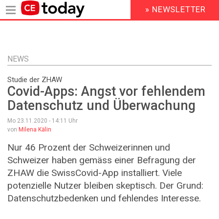
» NEWSLETTER
HEADER
MENU
Direkt
zum
Inhalt
NEWS
Studie der ZHAW
Covid-Apps: Angst vor fehlendem
Datenschutz und Überwachung
Mo 23.11.2020 - 14:11
Uhr
von
Milena Kälin
Nur 46 Prozent der Schweizerinnen und
Schweizer haben gemäss einer Befragung der
ZHAW die SwissCovid-App installiert. Viele
potenzielle Nutzer bleiben skeptisch. Der Grund:
Datenschutzbedenken und fehlendes Interesse.