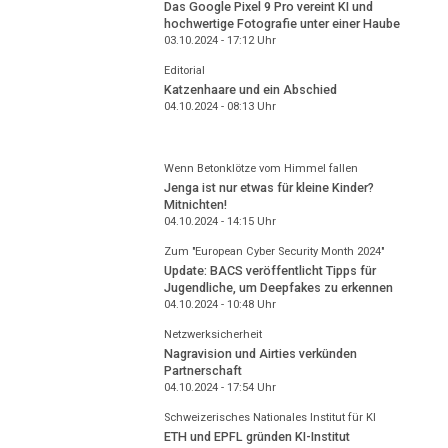
Das Google Pixel 9 Pro vereint KI und
hochwertige Fotografie unter einer Haube
03.10.2024 - 17:12
Uhr
Editorial
Katzenhaare und ein Abschied
04.10.2024 - 08:13
Uhr
Wenn Betonklötze vom Himmel fallen
Jenga ist nur etwas für kleine Kinder?
Mitnichten!
04.10.2024 - 14:15
Uhr
Zum "European Cyber Security Month 2024"
Update: BACS veröffentlicht Tipps für
Jugendliche, um Deepfakes zu erkennen
04.10.2024 - 10:48
Uhr
Netzwerksicherheit
Nagravision und Airties verkünden
Partnerschaft
04.10.2024 - 17:54
Uhr
Schweizerisches Nationales Institut für KI
ETH und EPFL gründen KI-Institut