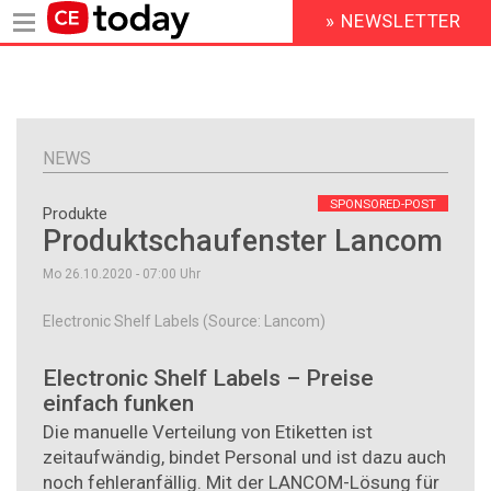
» NEWSLETTER
HEADER
MENU
Direkt
zum
Inhalt
NEWS
SPONSORED-POST
Produkte
Produktschaufenster Lancom
Mo 26.10.2020 - 07:00
Uhr
Electronic Shelf Labels (Source: Lancom)
Electronic Shelf Labels – Preise
einfach funken
Die manuelle Verteilung von Etiketten ist
zeitaufwändig, bindet Personal und ist dazu auch
noch fehleranfällig. Mit der LANCOM-Lösung für