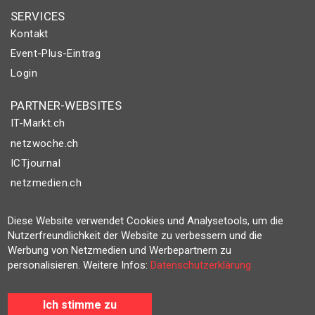
SERVICES
Kontakt
Event-Plus-Eintrag
Login
PARTNER-WEBSITES
IT-Markt.ch
netzwoche.ch
ICTjournal
netzmedien.ch
© NETZMEDIEN AG 2026
Diese Website verwendet Cookies und Analysetools, um die
Impressum
Nutzerfreundlichkeit der Website zu verbessern und die
Werbung von Netzmedien und Werbepartnern zu
AGB
personalisieren. Weitere Infos:
Datenschutzerklärung
Nutzungsbestimmungen
Datenschutzerklärung
Ich stimme zu