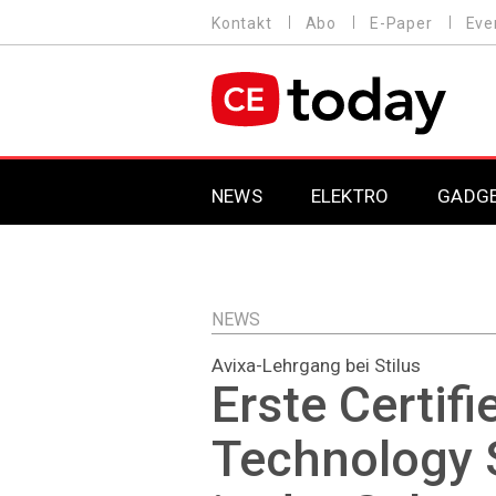
Direkt
Kontakt
Abo
E-Paper
Eve
HEADER
zum
MENU
Inhalt
MAIN NAVIGATION
NEWS
ELEKTRO
GADG
NEWS
Avixa-Lehrgang bei Stilus
Erste Certifi
Technology S