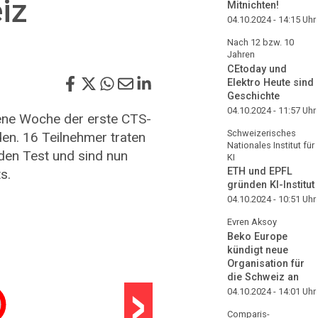
iz
Mitnichten!
04.10.2024 - 14:15
Uhr
Nach 12 bzw. 10
Jahren
CEtoday und
Elektro Heute sind
Geschichte
04.10.2024 - 11:57
Uhr
gene Woche der erste CTS-
Schweizerisches
den. 16 Teilnehmer traten
Nationales Institut für
den Test und sind nun
KI
ETH und EPFL
s.
gründen KI-Institut
04.10.2024 - 10:51
Uhr
Evren Aksoy
Beko Europe
kündigt neue
›
Organisation für
die Schweiz an
04.10.2024 - 14:01
Uhr
Comparis-