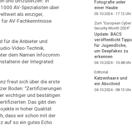
ten und umzusetzen. In
Fotografie unter
t 1000 AV-Spezialisten über
einer Haube
eltweit als einziger,
03.10.2024 - 17:12
Uhr
 für AV-Fachkenntnisse
Zum "European Cyber
Security Month 2024"
Update: BACS
veröffentlicht Tipps
d für die Anbieter und
für Jugendliche,
Audio-Video-Technik,
um Deepfakes zu
 unter dem Namen Infocomm
erkennen
stalterin der Integrated
04.10.2024 - 10:48
Uhr
Editorial
Katzenhaare und
z freut sich über die erste
ein Abschied
er Boden: "Zertifizierungen
04.10.2024 - 08:13
Uhr
r wichtiger und bestätigen
rtifizierten. Das gibt den
ojekte in hoher Qualität
ch, dass wir schon mit der
z auf so ein gutes Echo