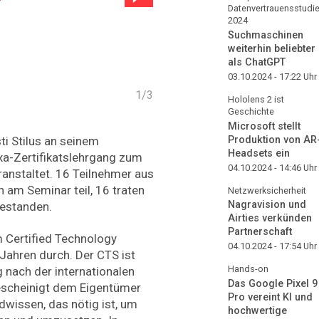
Datenvertrauensstudi
2024
Suchmaschinen
weiterhin beliebter
als ChatGPT
03.10.2024 - 17:22
Uhr
1
/
3
Hololens 2 ist
Geschichte
Microsoft stellt
Produktion von AR
i Stilus an seinem
Headsets ein
ixa-Zertifikatslehrgang zum
04.10.2024 - 14:46
Uhr
ranstaltet. 16 Teilnehmer aus
am Seminar teil, 16 traten
Netzwerksicherheit
Nagravision und
bestanden.
Airties verkünden
Partnerschaft
 Certified Technology
04.10.2024 - 17:54
Uhr
 Jahren durch. Der CTS ist
Hands-on
g nach der internationalen
Das Google Pixel 9
scheinigt dem Eigentümer
Pro vereint KI und
wissen, das nötig ist, um
hochwertige