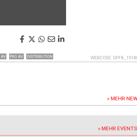
AV
PRO AV
DISTRIBUTION
WEBCODE
DPF8_1918
» MEHR NE
» MEHR EVENT