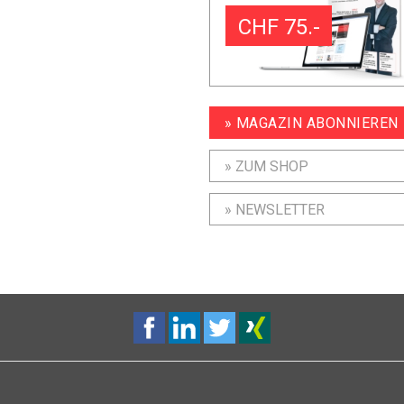
CHF 75.-
» MAGAZIN ABONNIEREN
» ZUM SHOP
» NEWSLETTER