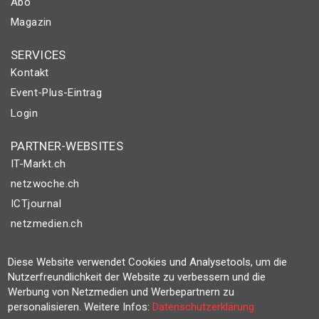
Abo
Magazin
SERVICES
Kontakt
Event-Plus-Eintrag
Login
PARTNER-WEBSITES
IT-Markt.ch
netzwoche.ch
ICTjournal
netzmedien.ch
© NETZMEDIEN AG 2026
Diese Website verwendet Cookies und Analysetools, um die
Impressum
Nutzerfreundlichkeit der Website zu verbessern und die
Werbung von Netzmedien und Werbepartnern zu
AGB
personalisieren. Weitere Infos:
Datenschutzerklärung
Nutzungsbestimmungen