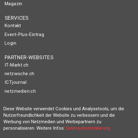
Magazin
SERVICES
Kontakt
Event-Plus-Eintrag
Login
PARTNER-WEBSITES
IT-Markt.ch
netzwoche.ch
ICTjournal
netzmedien.ch
© NETZMEDIEN AG 2026
Diese Website verwendet Cookies und Analysetools, um die
Impressum
Nutzerfreundlichkeit der Website zu verbessern und die
AGB
Werbung von Netzmedien und Werbepartnern zu
personalisieren. Weitere Infos:
Datenschutzerklärung
Nutzungsbestimmungen